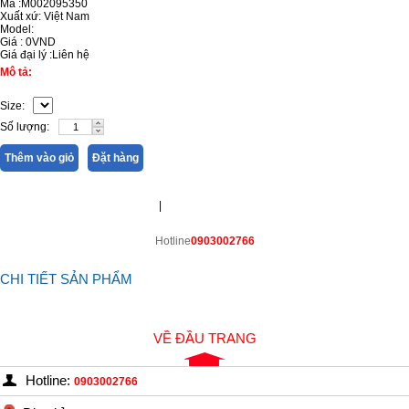
Mã :M002095350
Xuất xứ: Việt Nam
Model:
Giá :
0VND
Giá đại lý :
Liên hệ
Mô tả:
Size:
Số lượng:
Thêm vào giỏ
Đặt hàng
|
Hotline
0903002766
CHI TIẾT SẢN PHẨM
VỀ ĐẦU TRANG
Hotline:
0903002766