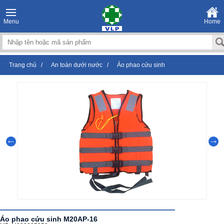
Menu
Home
Trang chủ
/
An toàn dưới nước
/
Áo phao cứu sinh
Áo phao cứu sinh M20AP-16