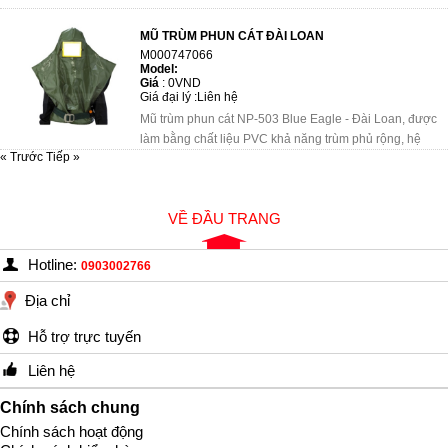
MŨ TRÙM PHUN CÁT ĐÀI LOAN
M000747066
Model:
Giá
:
0VND
Giá đại lý :
Liên hệ
Mũ trùm phun cát NP-503 Blue Eagle - Đài Loan, được
làm bằng chất liệu PVC khả năng trùm phủ rộng, hệ
« Trước
Tiếp »
thống cung cấp khí điều chỉnh được, mắt kính làm b�...
VỀ ĐẦU TRANG
Hotline:
0903002766
Địa chỉ
Hỗ trợ trực tuyến
Liên hệ
Chính sách chung
Chính sách hoạt động