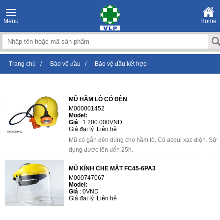
Menu
Home
Trang chủ
/
Bảo vệ đầu
/
Bảo vệ đầu kết hợp
MŨ HẦM LÒ CÓ ĐÈN
M000001452
Model:
Giá
:
1.200.000VND
Giá đại lý :
Liên hệ
Mũ có gắn đèn dùng cho hầm lò. Có acqui xạc điện. Sử
dụng được lên đến 25h.
MŨ KÍNH CHE MẶT FC45-6PA3
M000747067
Model:
Giá
:
0VND
Giá đại lý :
Liên hệ