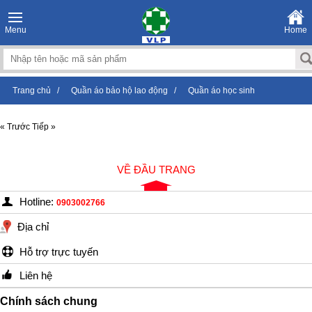
Menu
Home
Trang chủ
/
Quần áo bảo hộ lao động
/
Quần áo học sinh
« Trước
Tiếp »
VỀ ĐẦU TRANG
Hotline:
0903002766
Địa chỉ
Hỗ trợ trực tuyến
Liên hệ
Chính sách chung