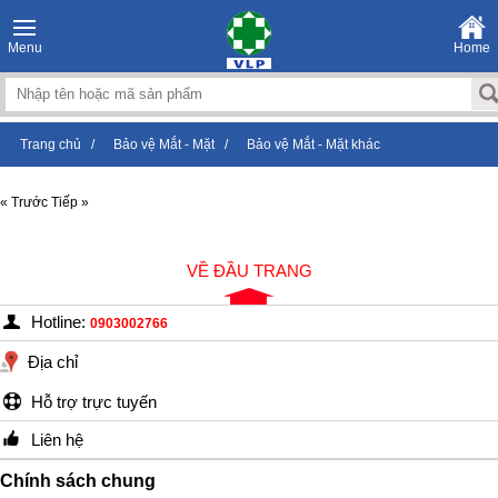
Menu
Home
Trang chủ
/
Bảo vệ Mắt - Mặt
/
Bảo vệ Mắt - Mặt khác
« Trước
Tiếp »
VỀ ĐẦU TRANG
Hotline:
0903002766
Địa chỉ
Hỗ trợ trực tuyến
Liên hệ
Chính sách chung