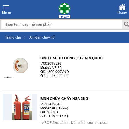
Menu
Home
Trang chủ
/
An toàn cháy nổ
BÌNH CẦU TỰ ĐỘNG 3KG HÀN QUỐC
M002095126
Model:
VF-30
Giá
:
800.000VND
Giá đại lý :
Liên hệ
BÌNH CHỮA CHÁY NGA 2KG
M132439646
Model:
ABCE-2kg
Giá
:
0VND
Giá đại lý :
Liên hệ
- ABCE 2kg, có tem kiểm định của cục pccc