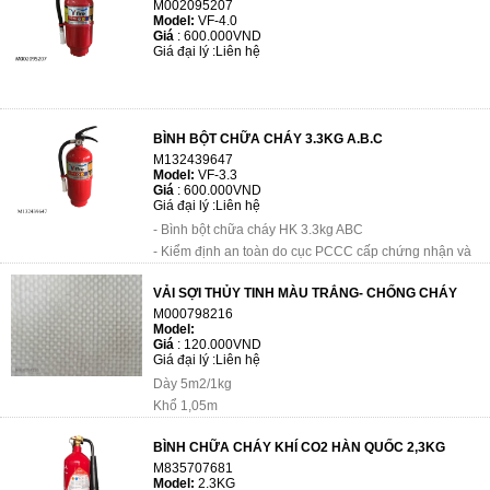
M002095207
Model:
VF-4.0
Giá
:
600.000VND
Giá đại lý :
Liên hệ
BÌNH BỘT CHỮA CHÁY 3.3KG A.B.C
M132439647
Model:
VF-3.3
Giá
:
600.000VND
Giá đại lý :
Liên hệ
- Bình bột chữa cháy HK 3.3kg ABC
- Kiểm định an toàn do cục PCCC cấp chứng nhận và
được cấp tem dán của cục pccc vn
VẢI SỢI THỦY TINH MÀU TRẮNG- CHỐNG CHÁY
- Sử dụng 10 năm không sụt áp
M000798216
- Bảo hành ...
Model:
Giá
:
120.000VND
Giá đại lý :
Liên hệ
Dày 5m2/1kg
Khổ 1,05m
Dạng cuộn
BÌNH CHỮA CHÁY KHÍ CO2 HÀN QUỐC 2,3KG
M835707681
Model:
2.3KG