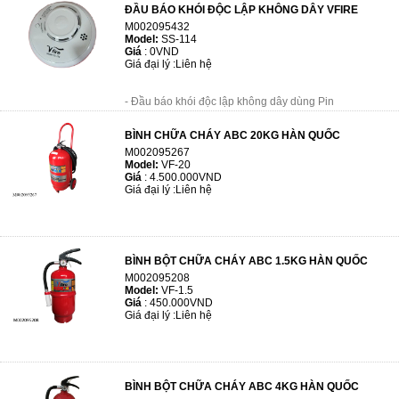
tiện nhất.
ĐẦU BÁO KHÓI ĐỘC LẬP KHÔNG DÂY VFIRE
M002095432
- Chất lượng ...
Model:
SS-114
Giá
:
0VND
Giá đại lý :
Liên hệ
- Đầu báo khói độc lập không dây dùng Pin
- Tuổi thọ Pin lên tới 10 năm
BÌNH CHỮA CHÁY ABC 20KG HÀN QUỐC
- Sản phẩm có chức năng phát hiện và báo cháy...
M002095267
Model:
VF-20
Giá
:
4.500.000VND
Giá đại lý :
Liên hệ
BÌNH BỘT CHỮA CHÁY ABC 1.5KG HÀN QUỐC
M002095208
Model:
VF-1.5
Giá
:
450.000VND
Giá đại lý :
Liên hệ
BÌNH BỘT CHỮA CHÁY ABC 4KG HÀN QUỐC