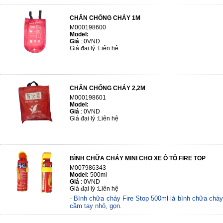
CHĂN CHỐNG CHÁY 1M
M000198600
Model:
Giá
:
0VND
Giá đại lý :
Liên hệ
CHĂN CHỐNG CHÁY 2,2M
M000198601
Model:
Giá
:
0VND
Giá đại lý :
Liên hệ
BÌNH CHỮA CHÁY MINI CHO XE Ô TÔ FIRE TOP
M007986343
Model:
500ml
Giá
:
0VND
Giá đại lý :
Liên hệ
- Bình chữa cháy Fire Stop 500ml là bình chữa cháy
cầm tay nhỏ, gọn.
- Có giá treo, dễ dàng để bình ở những nơi thuận