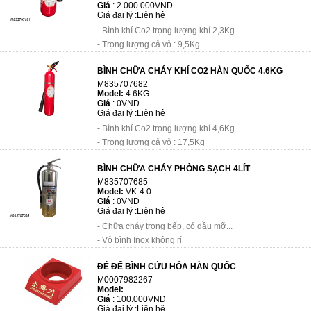
Giá
:
2.000.000VND
Giá đại lý :
Liên hệ
- Bình khí Co2 trọng lượng khí 2,3Kg
- Trọng lượng cả vỏ : 9,5Kg
Chất liệu là bình nhôm
BÌNH CHỮA CHÁY KHÍ CO2 HÀN QUỐC 4.6KG
M835707682
Model:
4.6KG
Giá
:
0VND
Giá đại lý :
Liên hệ
- Bình khí Co2 trọng lượng khí 4,6Kg
- Trọng lượng cả vỏ : 17,5Kg
Chất liệu là bình nhôm
BÌNH CHỮA CHÁY PHÒNG SẠCH 4LÍT
M835707685
Model:
VK-4.0
Giá
:
0VND
Giá đại lý :
Liên hệ
- Chữa cháy trong bếp, có dầu mỡ...
- Vỏ bình Inox không rỉ
ĐẾ ĐỂ BÌNH CỨU HỎA HÀN QUỐC
M0007982267
Model:
Giá
:
100.000VND
Giá đại lý :
Liên hệ