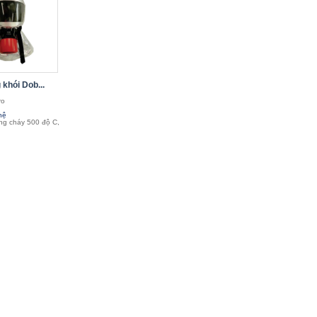
khói Dob...
ro
hệ
ống cháy 500 độ C,