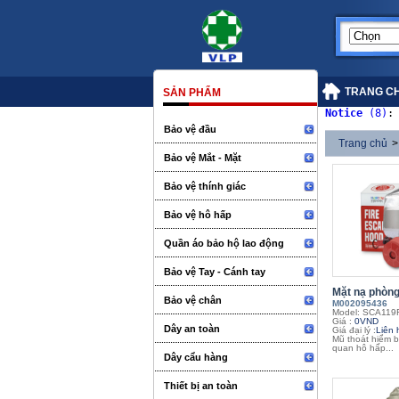
TRANG C
SẢN PHẨM
Notice
 (8)
:
Bảo vệ đầu
Trang chủ
>
Bảo vệ Mắt - Mặt
Bảo vệ thính giác
Bảo vệ hô hấp
Quần áo bảo hộ lao động
Bảo vệ Tay - Cánh tay
Mặt nạ phòng 
Bảo vệ chân
M002095436
Model: SCA119
Giá :
0VND
Dây an toàn
Giá đại lý :
Liên 
Mũ thoát hiểm b
quan hô hấp...
Dây cẩu hàng
Thiết bị an toàn