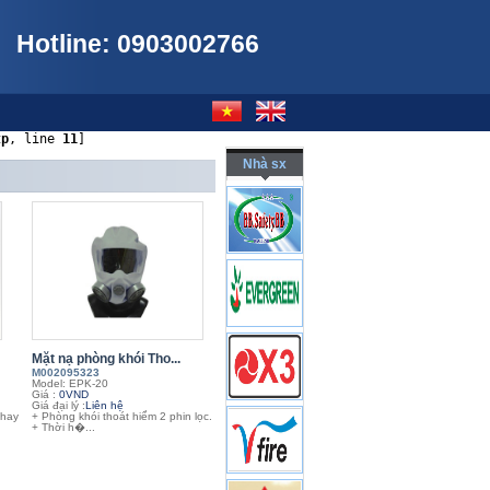
Hotline: 0903002766
tp
, line 
11
]
Nhà sx
Mặt nạ phòng khói Tho...
M002095323
Model: EPK-20
Giá :
0VND
Giá đại lý :
Liên hệ
thay
+ Phòng khói thoát hiểm 2 phin lọc.
+ Thời h�...