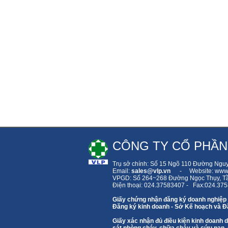
CÔNG TY CỔ PHẦN
Trụ sở chính: Số 15 Ngõ 110 Đường Ngu
Email:
sales
@vlp.vn
- Website: www.
VPGD: Số 264~268 Đường Ngọc Thụy,
T
Điện thoại: 024.37583407 - Fax:024.37
Giấy chứng nhận đăng ký doanh nghiệp
Đăng ký kinh doanh - Sở Kế hoạch và Đầ
Giấy xác nhận đủ điều kiện kinh doanh