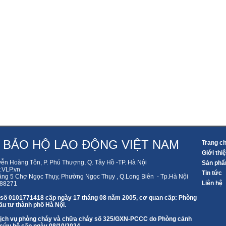
 BẢO HỘ LAO ĐỘNG VIỆT NAM
Trang c
Giới thi
yễn Hoàng Tôn, P. Phú Thượng, Q. Tây Hồ -TP. Hà Nội
Sản ph
VLP.vn
Tin tức
ầng 5 Chợ Ngọc Thụy, Phường Ngọc Thụy , Q.Long Biên - Tp.Hà Nội
Liên hệ
588271
 số 0101771418 cấp ngày 17 tháng 08 năm 2005, cơ quan cấp: Phòng
u tư thành phố Hà Nội.
 dịch vụ phòng cháy và chữa cháy số 325/GXN-PCCC do Phòng cảnh