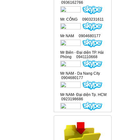
0936162766
Mr. CÔNG 0903231611
Mr NAM 0904680177
Mr Biên - Đại diện TP. Hải
Phòng 0941110668
Mr NAM - Da Nang City
0904680177
Mr NAM- Đại diện Tp. HCM
0923198686