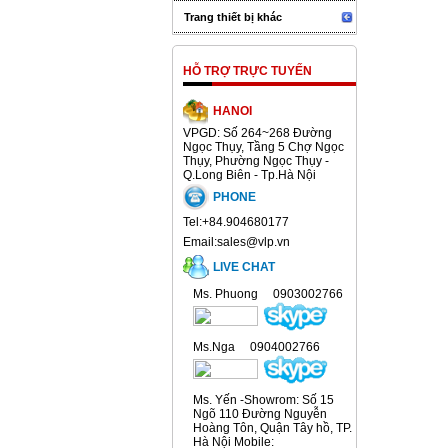
Trang thiết bị khác
HỖ TRỢ TRỰC TUYẾN
HANOI
VPGD: Số 264~268 Đường
Ngọc Thụy, Tầng 5 Chợ Ngọc
Thụy, Phường Ngọc Thụy -
Q.Long Biên - Tp.Hà Nội
PHONE
Tel:+84.904680177
Email:sales@vlp.vn
LIVE CHAT
Ms. Phuong 0903002766
Ms.Nga 0904002766
Ms. Yến -Showrom: Số 15
Ngõ 110 Đường Nguyễn
Hoàng Tôn, Quận Tây hồ, TP.
Hà Nội Mobile: