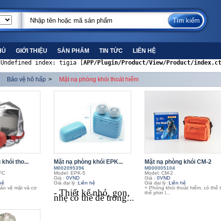
HỦ
GIỚI THIỆU
SẢN PHẨM
TIN TỨC
LIÊN HỆ
 Undefined index: tigia [
APP/Plugin/Product/View/Product/index.c
Bảo vệ hô hấp
>
Mặt nạ phòng khói thoát hiểm
khói tho...
Mặt nạ phòng khói EPK...
Mặt nạ phòng khói CM-2
M002095396
M000005104
FC
Model: EPK-5
Model: CM-2
Giá :
0VND
Giá :
0VND
hệ
Giá đại lý :
Liên hệ
Giá đại lý :
Liên hệ
ảo vệ mặt và cơ
+ Phòng khói thoát hiểm, có thể 
- Thiết kế nhỏ, gọn,
thế phin l...
nhẹ có thể để trong...