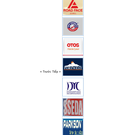
« Trước
Tiếp »