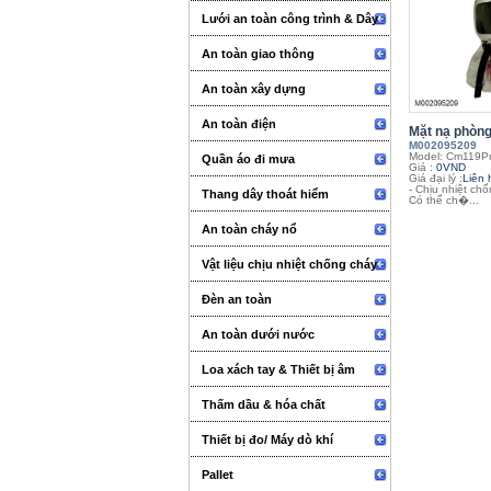
Lưới an toàn công trình & Dây
An toàn giao thông
An toàn xây dựng
An toàn điện
Mặt nạ phòng 
M002095209
Model: Cm119P
Quần áo đi mưa
Giá :
0VND
Giá đại lý :
Liên 
- Chịu nhiệt ch
Thang dây thoát hiểm
Có thể ch�...
An toàn cháy nổ
Vật liệu chịu nhiệt chống cháy
Đèn an toàn
An toàn dưới nước
Loa xách tay & Thiết bị âm
thanh sự kiện
Thấm dầu & hóa chất
Thiết bị đo/ Máy dò khí
Pallet