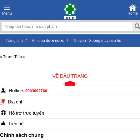
Menu
Home
Trang chủ
/
An toàn dưới nước
/
Thuyền - Xuồng máy cứu hộ
« Trước
Tiếp »
VỀ ĐẦU TRANG
Hotline:
0903002766
Địa chỉ
Hỗ trợ trực tuyến
Liên hệ
Chính sách chung