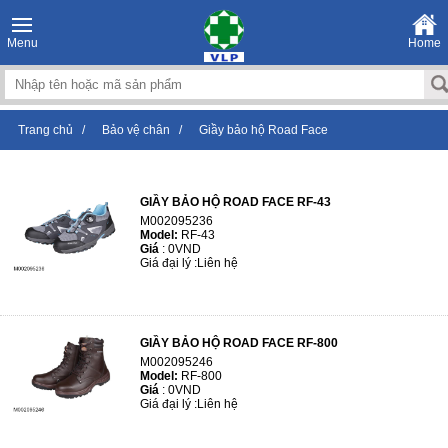
Menu
Home
Trang chủ
/
Bảo vệ chân
/
Giầy bảo hộ Road Face
GIẦY BẢO HỘ ROAD FACE RF-43
M002095236
Model:
RF-43
Giá
:
0VND
Giá đại lý :
Liên hệ
GIẦY BẢO HỘ ROAD FACE RF-800
M002095246
Model:
RF-800
Giá
:
0VND
Giá đại lý :
Liên hệ