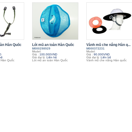
oàn Hàn Quốc
Lót mũ an toàn Hàn Quốc
Vành mũ che nắng Hàn q...
M000298929
M000372231
Model:
Model:
D
Giá :
100.000VND
Giá :
90.000VND
hệ
Giá đại lý :
Liên hệ
Giá đại lý :
Liên hệ
n Hàn Quốc
Lót mũ an toàn Hàn Quốc
Vành mũ che nắng Hàn quốc