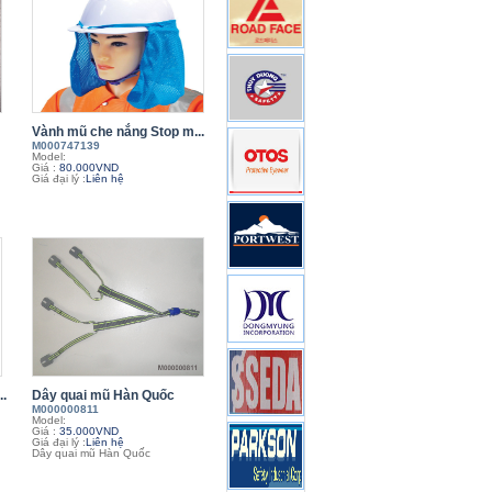
Vành mũ che nắng Stop m...
M000747139
Model:
Giá :
80.000VND
Giá đại lý :
Liên hệ
.
Dây quai mũ Hàn Quốc
M000000811
Model:
Giá :
35.000VND
Giá đại lý :
Liên hệ
Dây quai mũ Hàn Quốc