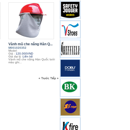
Vành mũ che nắng Hàn Q...
M001020352
Model:
Giá :
120.000VND
Giá đại lý :
Liên hệ
Vành mũ che nắng Hàn Quốc lưới
màu ghi...
« Trước
Tiếp »