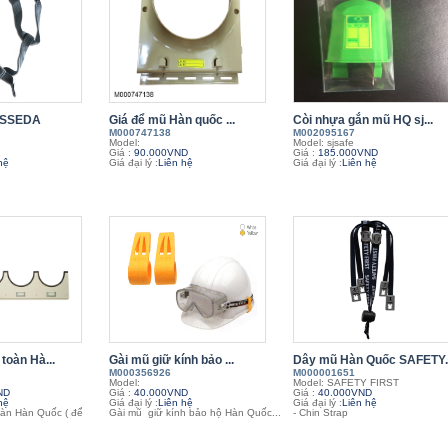
ũ SSEDA
Giá để mũ Hàn quốc ...
Còi nhựa gắn mũ HQ sj...
M000747138
M002095167
Model:
Model: sjsafe
Giá :
90.000VND
Giá :
185.000VND
hệ
Giá đại lý :
Liên hệ
Giá đại lý :
Liên hệ
toàn Hà...
Gài mũ giữ kính bảo ...
Dây mũ Hàn Quốc SAFETY..
M000356926
M000001651
Model:
Model: SAFETY FIRST
ND
Giá :
40.000VND
Giá :
40.000VND
hệ
Giá đại lý :
Liên hệ
Giá đại lý :
Liên hệ
oàn Hàn Quốc ( để
Gài mũ giữ kính bảo hộ Hàn Quốc...
- Chin Strap