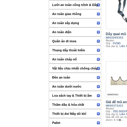
Lưới an toàn công trình & Dây
An toàn giao thông
An toàn xây dựng
An toàn điện
Dây quai m
M002095353
Model:
Quần áo đi mưa
Giá :
0VND
Giá đại lý :
Liên 
Thang dây thoát hiểm
An toàn cháy nổ
Vật liệu chịu nhiệt chống cháy
Đèn an toàn
An toàn dưới nước
Loa xách tay & Thiết bị âm
Giá để mũ an 
thanh sự kiện
Thấm dầu & hóa chất
M000372421
Model:
Giá :
350.000V
Thiết bị đo/ Máy dò khí
Giá đại lý :
Liên 
Giá để mũ an t
được 4 m�...
Pallet