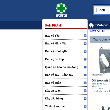
TRANG C
SẢN PHẨM
Notice
 (8)
:
Bảo vệ đầu
Trang chủ
>
Bảo vệ Mắt - Mặt
Bảo vệ thính giác
Bảo vệ hô hấp
Quần áo bảo hộ lao động
Bảo vệ Tay - Cánh tay
Giá treo mũ 
Bảo vệ chân
M002095301
Model:
Giá :
0VND
Dây an toàn
Giá đại lý :
Liên 
Dây cẩu hàng
Thiết bị an toàn