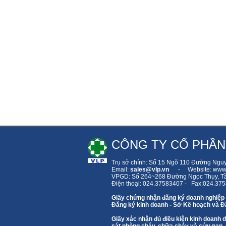
CÔNG TY CỔ PHẦN
Trụ sở chính: Số 15 Ngõ 110 Đường Ngu
Email:
sales
@vlp.vn
- Website: www.
VPGD: Số 264~268 Đường Ngọc Thụy,
T
Điện thoại: 024.37583407 - Fax:024.37
Giấy chứng nhận đăng ký doanh nghiệp
Đăng ký kinh doanh - Sở Kế hoạch và Đầ
Giấy xác nhận đủ điều kiện kinh doanh