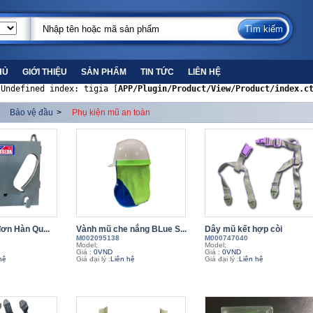
HỦ
GIỚI THIỆU
SẢN PHẨM
TIN TỨC
LIÊN HỆ
 Undefined index: tigia [
APP/Plugin/Product/View/Product/index.c
Bảo vệ đầu
>
Phụ kiện mũ an toàn
đơn Hàn Qu...
Vành mũ che nắng BLue S...
Dây mũ kết hợp còi
M002095138
M000747040
Model:
Model:
Giá :
0VND
Giá :
0VND
hệ
Giá đại lý :
Liên hệ
Giá đại lý :
Liên hệ