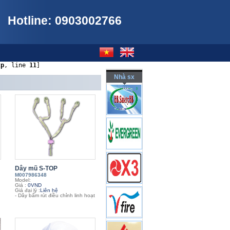
Hotline: 0903002766
tp
, line 
11
]
Nhà sx
Dây mũ S-TOP
M007986348
Model:
Giá :
0VND
Giá đại lý :
Liên hệ
- Dây bấm rút điều chỉnh linh hoạt