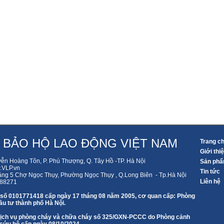
 BẢO HỘ LAO ĐỘNG VIỆT NAM
Trang c
Giới thi
yễn Hoàng Tôn, P. Phú Thượng, Q. Tây Hồ -TP. Hà Nội
Sản ph
VLP.vn
Tin tức
ầng 5 Chợ Ngọc Thụy, Phường Ngọc Thụy , Q.Long Biên - Tp.Hà Nội
Liên hệ
588271
 số 0101771418 cấp ngày 17 tháng 08 năm 2005, cơ quan cấp: Phòng
u tư thành phố Hà Nội.
 dịch vụ phòng cháy và chữa cháy số 325/GXN-PCCC do Phòng cảnh