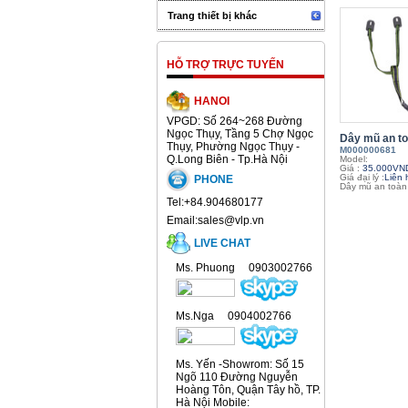
Trang thiết bị khác
HỖ TRỢ TRỰC TUYẾN
HANOI
VPGD: Số 264~268 Đường
Ngọc Thụy, Tầng 5 Chợ Ngọc
Dây mũ an t
Thụy, Phường Ngọc Thụy -
M000000681
Q.Long Biên - Tp.Hà Nội
Model:
Giá :
35.000VN
Giá đại lý :
Liên 
PHONE
Dây mũ an toà
Tel:+84.904680177
Email:sales@vlp.vn
LIVE CHAT
Ms. Phuong 0903002766
Ms.Nga 0904002766
Ms. Yến -Showrom: Số 15
Ngõ 110 Đường Nguyễn
Hoàng Tôn, Quận Tây hồ, TP.
Hà Nội Mobile: