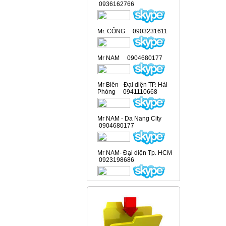
0936162766
Mr. CÔNG 0903231611
Mr NAM 0904680177
Mr Biên - Đại diện TP. Hải
Phòng 0941110668
Mr NAM - Da Nang City
0904680177
Mr NAM- Đại diện Tp. HCM
0923198686