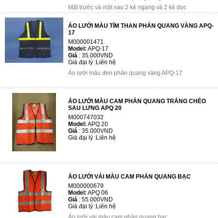
Mặt trước và mặt sau 2 kẻ ngang và 2 kẻ dọc
ÁO LƯỚI MÀU TÍM THAN PHẢN QUANG VÀNG APQ-
17
M000001471
Model:
APQ-17
Giá
:
35.000VND
Giá đại lý :
Liên hệ
Áo lưới màu đen phản quang vàng APQ-17
ÁO LƯỚI MÀU CAM PHẢN QUANG TRẮNG CHÉO
SAU LƯNG APQ 20
M000747032
Model:
APQ 20
Giá
:
35.000VND
Giá đại lý :
Liên hệ
ÁO LƯỚI VẢI MÀU CAM PHẢN QUANG BẠC
M000000679
Model:
APQ 06
Giá
:
55.000VND
Giá đại lý :
Liên hệ
Áo lưới vải màu cam phản quang bạc.