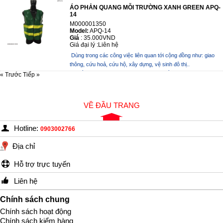
ÁO PHẢN QUANG MỖI TRƯỜNG XANH GREEN APQ-
14
M000001350
Model:
APQ-14
Giá
:
35.000VND
Giá đại lý :
Liên hệ
Dùng trong các công việc liên quan tới cộng đồng như: giao
thông, cứu hoả, cứu hộ, xây dựng, vệ sinh đô thị..
- Chất liệu: Vải lưới thoáng mát, dải – Chất li...
« Trước
Tiếp »
VỀ ĐẦU TRANG
Hotline:
0903002766
Địa chỉ
Hỗ trợ trực tuyến
Liên hệ
Chính sách chung
Chính sách hoạt động
Chính sách kiểm hàng