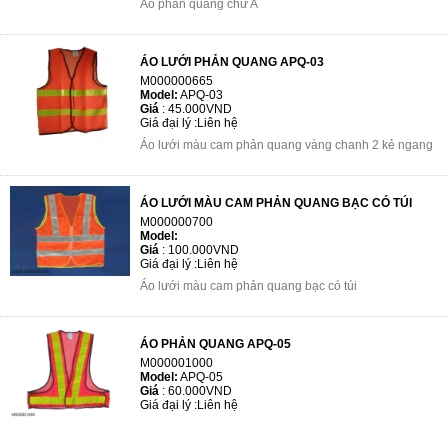
Áo phản quang chữ A
ÁO LƯỚI PHẢN QUANG APQ-03
M000000665
Model:
APQ-03
Giá
:
45.000VND
Giá đại lý :
Liên hệ
Áo lưới màu cam phản quang vàng chanh 2 kẻ ngang
ÁO LƯỚI MÀU CAM PHẢN QUANG BẠC CÓ TÚI
M000000700
Model:
Giá
:
100.000VND
Giá đại lý :
Liên hệ
Áo lưới màu cam phản quang bạc có túi
ÁO PHẢN QUANG APQ-05
M000001000
Model:
APQ-05
Giá
:
60.000VND
Giá đại lý :
Liên hệ