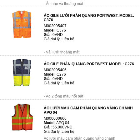
- Áo nhẹ và thoáng mát
- Khóa kép Zip ở phía trước
ÁO GILE LƯỚI PHẢN QUANG PORTWEST. MODEL:
- Giữ cho người mặc mát mẻ đến 8 giờ
C376
- Khả năng làm mát, làm khô
M002095407
- Chứng nhận CE
Model:
C376
Giá
:
0VND
- Thành phần: V...
Giá đại lý :
Liên hệ
- Vải lưới thoáng mát
- 2 màu: Cam , Xanh nõn chuối
ÁO GILE PHẢN QUANG PORTWEST. MODEL: C276
- Khóa kéo Zip ở phía trước
M002095406
- 7 túi chứa đồ
Model:
C276
- Phù hợp tiêu chuẩn EN ISO 20471
Giá
:
0VND
Giá đại lý :
Liên hệ
- Tuân thủ RIS 3279-TOM cho ngành đ...
- Áo 2 tông màu nổi bật
- Áo có khóa kéo phía trước
ÁO LƯỚI MÀU CAM PHẢN QUANG VÀNG CHANH
- Có 7 túi chứa đồ
APQ 04
- Chứng nhận EN ISO 20471 sau 50 lần giặt
M000000666
- Chứng nhận CE
Model:
APQ 04
Giá
:
55.000VND
- Thành phần vải: 100%...
Giá đại lý :
Liên hệ
Áo lưới màu cam phản quang vàng chanh