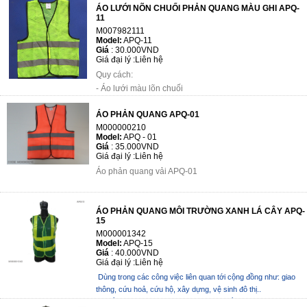
ÁO LƯỚI NÕN CHUỐI PHẢN QUANG MÀU GHI APQ-
11
M007982111
Model:
APQ-11
Giá
:
30.000VND
Giá đại lý :
Liên hệ
Quy cách:
- Áo lưới màu lõn chuối
- Phản quang vải màu ghi 5cm, 2 vạch chay7j song song
ÁO PHẢN QUANG APQ-01
quanh bụng.
M000000210
Model:
APQ - 01
Giá
:
35.000VND
Giá đại lý :
Liên hệ
Áo phản quang vải APQ-01
ÁO PHẢN QUANG MÔI TRƯỜNG XANH LÁ CÂY APQ-
15
M000001342
Model:
APQ-15
Giá
:
40.000VND
Giá đại lý :
Liên hệ
Dùng trong các công việc liên quan tới cộng đồng như: giao
thông, cứu hoả, cứu hộ, xây dựng, vệ sinh đô thị..
- Chất liệu: Vải lưới thoáng mát, dải – Chất li...