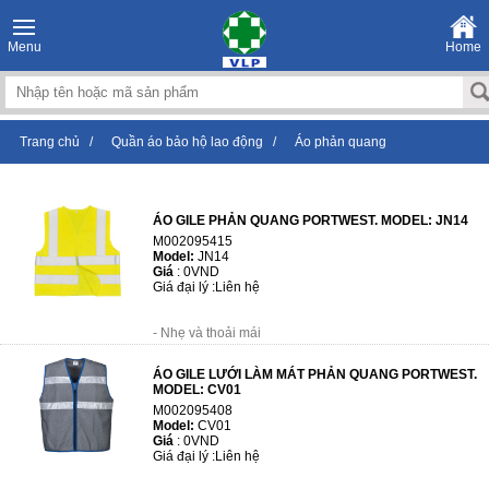
Menu
Home
Trang chủ
/
Quần áo bảo hộ lao động
/
Áo phản quang
ÁO GILE PHẢN QUANG PORTWEST. MODEL: JN14
M002095415
Model:
JN14
Giá
:
0VND
Giá đại lý :
Liên hệ
- Nhẹ và thoải mái
- Băng phản quang để tăng khả năng hiển thị
ÁO GILE LƯỚI LÀM MÁT PHẢN QUANG PORTWEST.
- Đóng móc và vòng để dễ dàng truy cập
MODEL: CV01
- Được chứng nhận CE
M002095408
- Thành phần:...
Model:
CV01
Giá
:
0VND
Giá đại lý :
Liên hệ