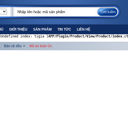
HỦ
GIỚI THIỆU
SẢN PHẨM
TIN TỨC
LIÊN HỆ
 Undefined index: tigia [
APP/Plugin/Product/View/Product/index.c
Bảo vệ đầu
>
Mũ an toàn Úc