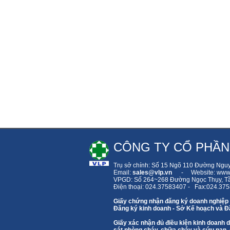
CÔNG TY CỔ PHẦN
Trụ sở chính: Số 15 Ngõ 110 Đường Ngu
Email:
sales
@vlp.vn
- Website: www.
VPGD: Số 264~268 Đường Ngọc Thụy,
T
Điện thoại: 024.37583407 - Fax:024.37
Giấy chứng nhận đăng ký doanh nghiệp
Đăng ký kinh doanh - Sở Kế hoạch và Đầ
Giấy xác nhận đủ điều kiện kinh doanh