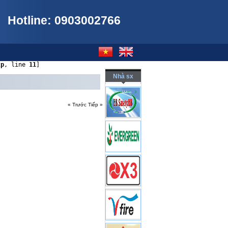
Hotline: 0903002766
tp
, line 
11
]
Nhà sx
« Trước
Tiếp »