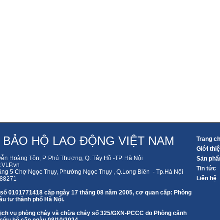
 BẢO HỘ LAO ĐỘNG VIỆT NAM
Trang c
Giới thi
yễn Hoàng Tôn, P. Phú Thượng, Q. Tây Hồ -TP. Hà Nội
Sản ph
VLP.vn
Tin tức
ầng 5 Chợ Ngọc Thụy, Phường Ngọc Thụy , Q.Long Biên - Tp.Hà Nội
Liên hệ
588271
 số 0101771418 cấp ngày 17 tháng 08 năm 2005, cơ quan cấp: Phòng
u tư thành phố Hà Nội.
 dịch vụ phòng cháy và chữa cháy số 325/GXN-PCCC do Phòng cảnh