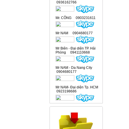
0936162766
Mr. CÔNG 0903231611
Mr NAM 0904680177
Mr Biên - Đại diện TP. Hải
Phòng 0941110668
Mr NAM - Da Nang City
0904680177
Mr NAM- Đại diện Tp. HCM
0923198686