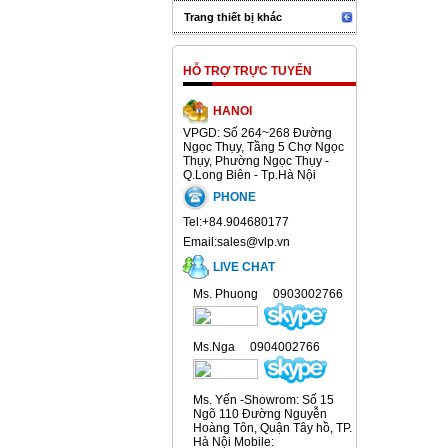
Trang thiết bị khác
HỖ TRỢ TRỰC TUYẾN
HANOI
VPGD: Số 264~268 Đường
Ngọc Thụy, Tầng 5 Chợ Ngọc
Thụy, Phường Ngọc Thụy -
Q.Long Biên - Tp.Hà Nội
PHONE
Tel:+84.904680177
Email:sales@vlp.vn
LIVE CHAT
Ms. Phuong 0903002766
Ms.Nga 0904002766
Ms. Yến -Showrom: Số 15
Ngõ 110 Đường Nguyễn
Hoàng Tôn, Quận Tây hồ, TP.
Hà Nội Mobile: