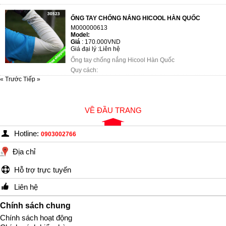
ỐNG TAY CHỐNG NẮNG HICOOL HÀN QUỐC
M000000613
Model:
Giá
:
170.000VND
Giá đại lý :
Liên hệ
Ống tay chống nắng Hicool Hàn Quốc
Quy cách:
« Trước
Tiếp »
Chất liệu: 88%TACTEL 12%LYCRA
độ dài: 37 cm
màu sắc: trắng, hồng, đen, tím, xám, xanh biển nhạt
VỀ ĐẦU TRANG
đường kính miệng ...
Hotline:
0903002766
Địa chỉ
Hỗ trợ trực tuyến
Liên hệ
Chính sách chung
Chính sách hoạt động