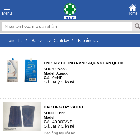
Menu
Home
Trang chủ
/
Bảo vệ Tay - Cánh tay
/
Bao ống tay
ỐNG TAY CHỐNG NẮNG AQUAX HÀN QUỐC
M002095338
Model:
AquaX
Giá
:
0VND
Giá đại lý :
Liên hệ
BAO ỐNG TAY VẢI BÒ
M000000999
Model:
Giá
:
40.000VND
Giá đại lý :
Liên hệ
Bao ống tay vải bò