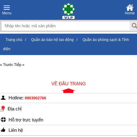
Menu
Home
Trang chủ
/
Quần áo bảo hộ lao động
/
Quần áo phòng sạch & Tĩnh
điện
« Trước
Tiếp »
VỀ ĐẦU TRANG
Hotline:
0903002766
Địa chỉ
Hỗ trợ trực tuyến
Liên hệ