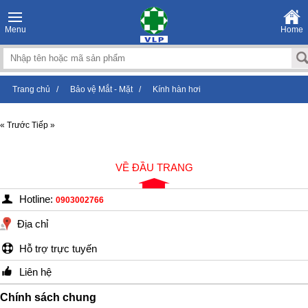
Menu
Home
Trang chủ
/
Bảo vệ Mắt - Mặt
/
Kính hàn hơi
« Trước
Tiếp »
VỀ ĐẦU TRANG
Hotline:
0903002766
Địa chỉ
Hỗ trợ trực tuyến
Liên hệ
Chính sách chung