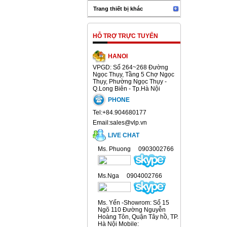
Trang thiết bị khác
HỖ TRỢ TRỰC TUYẾN
HANOI
VPGD: Số 264~268 Đường
Ngọc Thụy, Tầng 5 Chợ Ngọc
Thụy, Phường Ngọc Thụy -
Q.Long Biên - Tp.Hà Nội
PHONE
Tel:+84.904680177
Email:sales@vlp.vn
LIVE CHAT
Ms. Phuong 0903002766
Ms.Nga 0904002766
Ms. Yến -Showrom: Số 15
Ngõ 110 Đường Nguyễn
Hoàng Tôn, Quận Tây hồ, TP.
Hà Nội Mobile: