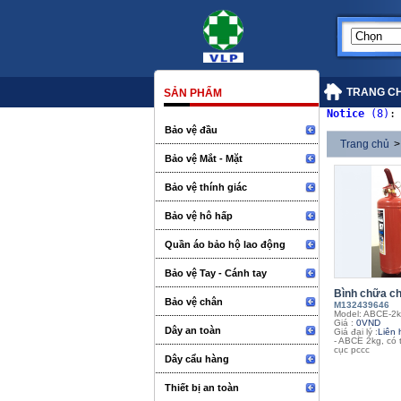
TRANG C
SẢN PHẨM
Notice
 (8)
:
Bảo vệ đầu
Trang chủ
>
Bảo vệ Mắt - Mặt
Bảo vệ thính giác
Bảo vệ hô hấp
Quần áo bảo hộ lao động
Bảo vệ Tay - Cánh tay
Bình chữa c
Bảo vệ chân
M132439646
Model: ABCE-2
Giá :
0VND
Dây an toàn
Giá đại lý :
Liên 
- ABCE 2kg, có 
cục pccc
Dây cẩu hàng
Thiết bị an toàn