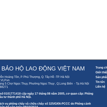
 BẢO HỘ LAO ĐỘNG VIỆT NAM
Trang c
Giới thi
yễn Hoàng Tôn, P. Phú Thượng, Q. Tây Hồ -TP. Hà Nội
Sản ph
VLP.vn
Tin tức
ầng 5 Chợ Ngọc Thụy, Phường Ngọc Thụy , Q.Long Biên - Tp.Hà Nội
Liên hệ
588271
 số 0101771418 cấp ngày 17 tháng 08 năm 2005, cơ quan cấp: Phòng
u tư thành phố Hà Nội.
 dịch vụ phòng cháy và chữa cháy số 325/GXN-PCCC do Phòng cảnh