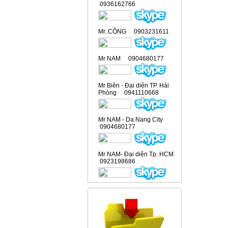
0936162766
Mr. CÔNG 0903231611
Mr NAM 0904680177
Mr Biên - Đại diện TP. Hải
Phòng 0941110668
Mr NAM - Da Nang City
0904680177
Mr NAM- Đại diện Tp. HCM
0923198686