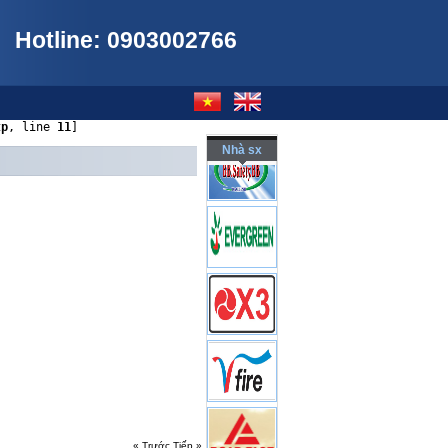
Hotline: 0903002766
tp
, line 
11
]
Nhà sx
« Trước
Tiếp »