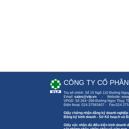
CÔNG TY CỔ PHẦN
Trụ sở chính: Số 15 Ngõ 110 Đường Ngu
Email:
sales
@vlp.vn
- Website: www.
VPGD: Số 264~268 Đường Ngọc Thụy,
T
Điện thoại: 024.37583407 - Fax:024.37
Giấy chứng nhận đăng ký doanh nghiệp
Đăng ký kinh doanh - Sở Kế hoạch và Đầ
Giấy xác nhận đủ điều kiện kinh doanh