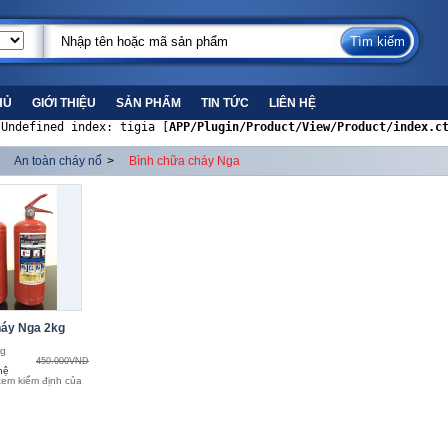
HỦ
GIỚI THIỆU
SẢN PHẨM
TIN TỨC
LIÊN HỆ
 Undefined index: tigia [
APP/Plugin/Product/View/Product/index.c
An toàn cháy nổ
>
Bình chữa cháy Nga
háy Nga 2kg
kg
450.000VND
hệ
tem kiểm định của