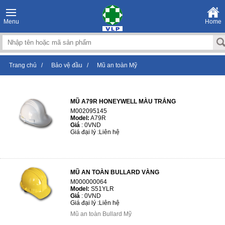
Menu
Home
Trang chủ
/
Bảo vệ đầu
/
Mũ an toàn Mỹ
MŨ A79R HONEYWELL MÀU TRẮNG
M002095145
Model:
A79R
Giá
:
0VND
Giá đại lý :
Liên hệ
MŨ AN TOÀN BULLARD VÀNG
M000000064
Model:
S51YLR
Giá
:
0VND
Giá đại lý :
Liên hệ
Mũ an toàn Bullard Mỹ