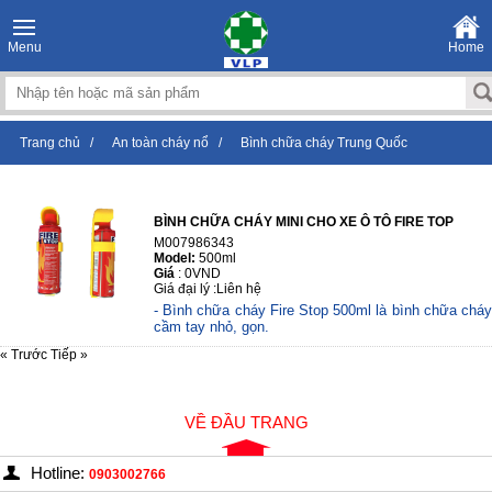
Menu
Home
Trang chủ
/
An toàn cháy nổ
/
Bình chữa cháy Trung Quốc
BÌNH CHỮA CHÁY MINI CHO XE Ô TÔ FIRE TOP
M007986343
Model:
500ml
Giá
:
0VND
Giá đại lý :
Liên hệ
- Bình chữa cháy Fire Stop 500ml là bình chữa cháy
cầm tay nhỏ, gọn.
« Trước
Tiếp »
- Có giá treo, dễ dàng để bình ở những nơi thuận
tiện nhất.
- Chất lượng ...
VỀ ĐẦU TRANG
Hotline:
0903002766