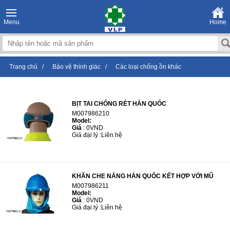
Menu
Home
Trang chủ
/
Bảo vệ thính giác
/
Các loại chống ồn khác
BỊT TAI CHỐNG RÉT HÀN QUỐC
M007986210
Model:
Giá
:
0VND
Giá đại lý :
Liên hệ
KHĂN CHE NẮNG HÀN QUỐC KẾT HỢP VỚI MŨ
M007986211
Model:
Giá
:
0VND
Giá đại lý :
Liên hệ