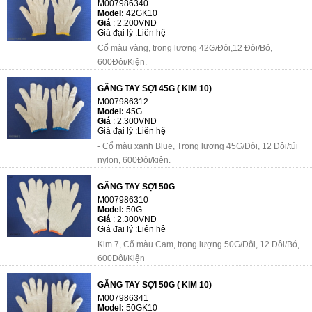
M007986340
Model:
42GK10
Giá
:
2.200VND
Giá đại lý :
Liên hệ
Cổ màu vàng, trọng lượng 42G/Đôi,12 Đôi/Bó,
600Đôi/Kiện.
GĂNG TAY SỢI 45G ( KIM 10)
M007986312
Model:
45G
Giá
:
2.300VND
Giá đại lý :
Liên hệ
- Cổ màu xanh Blue, Trọng lượng 45G/Đôi, 12 Đôi/túi
nylon, 600Đôi/kiện.
GĂNG TAY SỢI 50G
M007986310
Model:
50G
Giá
:
2.300VND
Giá đại lý :
Liên hệ
Kim 7, Cổ màu Cam, trọng lượng 50G/Đôi, 12 Đôi/Bó,
600Đôi/Kiện
GĂNG TAY SỢI 50G ( KIM 10)
M007986341
Model:
50GK10