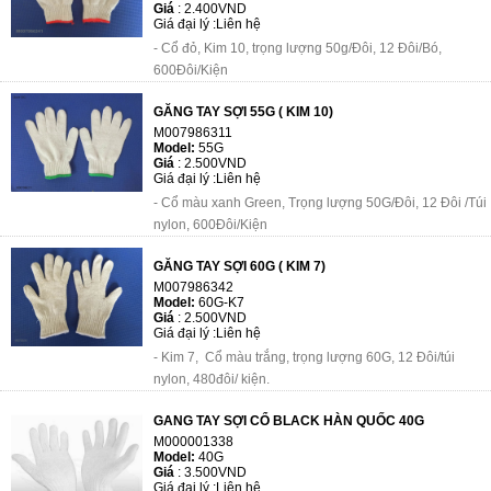
Giá
:
2.400VND
Giá đại lý :
Liên hệ
- Cổ đỏ, Kim 10, trọng lượng 50g/Đôi, 12 Đôi/Bó,
600Đôi/Kiện
GĂNG TAY SỢI 55G ( KIM 10)
M007986311
Model:
55G
Giá
:
2.500VND
Giá đại lý :
Liên hệ
- Cổ màu xanh Green, Trọng lượng 50G/Đôi, 12 Đôi /Túi
nylon, 600Đôi/Kiện
GĂNG TAY SỢI 60G ( KIM 7)
M007986342
Model:
60G-K7
Giá
:
2.500VND
Giá đại lý :
Liên hệ
- Kim 7, Cổ màu trắng, trọng lượng 60G, 12 Đôi/túi
nylon, 480đôi/ kiện.
GANG TAY SỢI CỔ BLACK HÀN QUỐC 40G
M000001338
Model:
40G
Giá
:
3.500VND
Giá đại lý :
Liên hệ