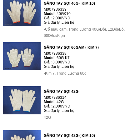
GĂNG TAY SỢI 40G ( KIM 10)
M007986339
Model:
40GK10
Giá
:
2.000VND
Giá đại lý :
Liên hệ
-Cổ màu cam, Trọng Lượng 40G/Đôi, 12Đôi/Bó,
600Đôi/Kiện
GĂNG TAY SỢI 60GAM ( KIM 7)
M007986338
Model:
60G-K7
Giá
:
3.000VND
Giá đại lý :
Liên hệ
-Kim 7, Trọng Lượng 60g
GĂNG TAY SỢI 42G
M007986314
Model:
42G
Giá
:
2.000VND
Giá đại lý :
Liên hệ
42G
GĂNG TAY SỢI 42G ( KIM 10)