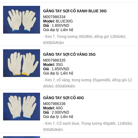
GĂNG TAY SỢI CỔ XANH BLUE 30G
M007986334
Model:
BLUE30G
Giá
:
1.800VND
Giá đại lý :
Liên hệ
- Kim 7, Trong lương 30G/Đôi, đống gói 12Đôi/bó,
600Đôi/Kiện
GĂNG TAY SỢI CỔ VÀNG 35G
M007986335
Model:
35G
Giá
:
1.850VND
Giá đại lý :
Liên hệ
- Kim 7, cổ vàng, trọng lượng 35gam/đôi, đống gói 12
đôi/bó, 600đôi/kiện.
GĂNG TAY SỢI CỔ 40G
M007986336
Model:
40G
Giá
:
2.000VND
Giá đại lý :
Liên hệ
- Kim 7, Cổ xanh blue, Trọng lượng 40g/đôi, 12đôi/bó,
600đôi/kiện.