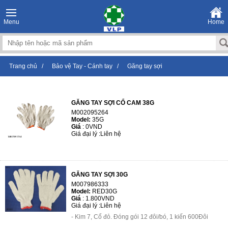
Menu
Home
Trang chủ
/
Bảo vệ Tay - Cánh tay
/
Găng tay sợi
GĂNG TAY SỢI CỔ CAM 38G
M002095264
Model:
35G
Giá
:
0VND
Giá đại lý :
Liên hệ
GĂNG TAY SỢI 30G
M007986333
Model:
RED30G
Giá
:
1.800VND
Giá đại lý :
Liên hệ
- Kim 7, Cổ đỏ. Đóng gói 12 đôi/bó, 1 kiến 600Đôi