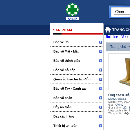
TRANG C
SẢN PHẨM
Notice
 (8)
:
Bảo vệ đầu
Trang chủ
>
Bảo vệ Mắt - Mặt
Bảo vệ thính giác
Bảo vệ hô hấp
Quần áo bảo hộ lao động
Bảo vệ Tay - Cánh tay
Ủng cách điệ
Bảo vệ chân
M002095444
Model: WK-801
Giá :
0VND
Dây an toàn
Giá đại lý :
Liên 
Ủng cách điện
Tổng chiều d�..
Dây cẩu hàng
Thiết bị an toàn