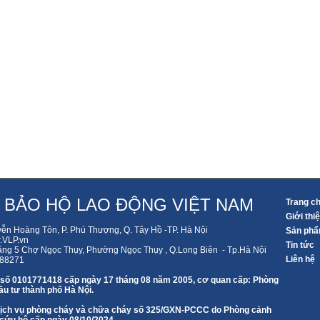
 BẢO HỘ LAO ĐỘNG VIỆT NAM
Trang c
Giới thi
yễn Hoàng Tôn, P. Phú Thượng, Q. Tây Hồ -TP. Hà Nội
Sản ph
VLP.vn
Tin tức
ầng 5 Chợ Ngọc Thụy, Phường Ngọc Thụy , Q.Long Biên - Tp.Hà Nội
Liên hệ
588271
 số 0101771418 cấp ngày 17 tháng 08 năm 2005, cơ quan cấp: Phòng
u tư thành phố Hà Nội.
 dịch vụ phòng cháy và chữa cháy số 325/GXN-PCCC do Phòng cảnh