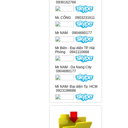
0936162766
Mr. CÔNG 0903231611
Mr NAM 0904680177
Mr Biên - Đại diện TP. Hải
Phòng 0941110668
Mr NAM - Da Nang City
0904680177
Mr NAM- Đại diện Tp. HCM
0923198686