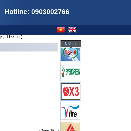
Hotline: 0903002766
tp
, line 
11
]
Nhà sx
« Trước
Tiếp »