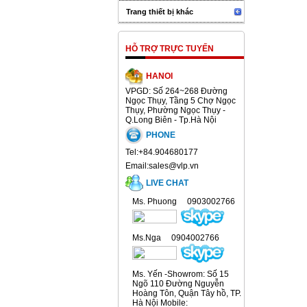
Trang thiết bị khác
HỖ TRỢ TRỰC TUYẾN
HANOI
VPGD: Số 264~268 Đường
Ngọc Thụy, Tầng 5 Chợ Ngọc
Thụy, Phường Ngọc Thụy -
Q.Long Biên - Tp.Hà Nội
PHONE
Tel:+84.904680177
Email:sales@vlp.vn
LIVE CHAT
Ms. Phuong 0903002766
Ms.Nga 0904002766
Ms. Yến -Showrom: Số 15
Ngõ 110 Đường Nguyễn
Hoàng Tôn, Quận Tây hồ, TP.
Hà Nội Mobile: