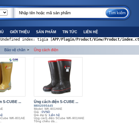
HỦ
GIỚI THIỆU
SẢN PHẨM
TIN TỨC
LIÊN HỆ
 Undefined index: tigia [
APP/Plugin/Product/View/Product/index.c
Bảo vệ chân
>
Ủng cách điện
n S-CUBE ...
Ủng cách điện S-CUBE ...
M002095445
AE
Model: WK-901HAE
Giá :
0VND
hệ
Giá đại lý :
Liên hệ
 SCube WK-801AE
Ủng cách điện SCube WK-901HAE
.
Tổng chiều dà...