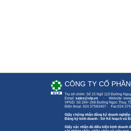
CÔNG TY CỔ PHẦN
Trụ sở chính: Số 15 Ngõ 110 Đường Ngu
Email:
sales
@vlp.vn
- Website: www.
VPGD: Số 264~268 Đường Ngọc Thụy,
T
Điện thoại: 024.37583407 - Fax:024.37
Giấy chứng nhận đăng ký doanh nghiệp
Đăng ký kinh doanh - Sở Kế hoạch và Đầ
Giấy xác nhận đủ điều kiện kinh doanh