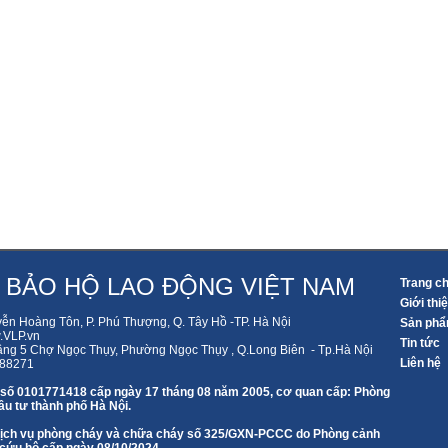
 BẢO HỘ LAO ĐỘNG VIỆT NAM
Trang c
Giới thi
yễn Hoàng Tôn, P. Phú Thượng, Q. Tây Hồ -TP. Hà Nội
Sản ph
VLP.vn
Tin tức
ầng 5 Chợ Ngọc Thụy, Phường Ngọc Thụy , Q.Long Biên - Tp.Hà Nội
Liên hệ
588271
 số 0101771418 cấp ngày 17 tháng 08 năm 2005, cơ quan cấp: Phòng
u tư thành phố Hà Nội.
 dịch vụ phòng cháy và chữa cháy số 325/GXN-PCCC do Phòng cảnh