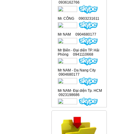
0936162766
Mr. CÔNG 0903231611
Mr NAM 0904680177
Mr Biên - Đại diện TP. Hải
Phòng 0941110668
Mr NAM - Da Nang City
0904680177
Mr NAM- Đại diện Tp. HCM
0923198686