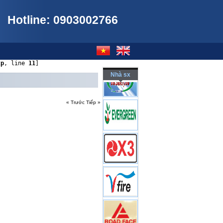
Hotline: 0903002766
tp
, line 
11
]
Nhà sx
« Trước
Tiếp »