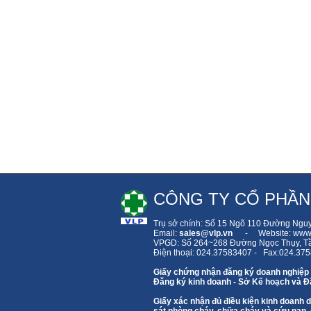
CÔNG TY CỔ PHẦN
Trụ sở chính: Số 15 Ngõ 110 Đường Ngu
Email:
sales
@vlp.vn
- Website: www.
VPGD: Số 264~268 Đường Ngọc Thụy,
T
Điện thoại: 024.37583407 - Fax:024.37
Giấy chứng nhận đăng ký doanh nghiệp
Đăng ký kinh doanh - Sở Kế hoạch và Đầ
Giấy xác nhận đủ điều kiện kinh doanh