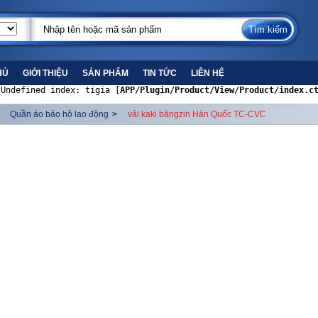
HỦ
GIỚI THIỆU
SẢN PHẨM
TIN TỨC
LIÊN HỆ
 Undefined index: tigia [
APP/Plugin/Product/View/Product/index.c
Quần áo bảo hộ lao động
>
vải kaki băngzin Hàn Quốc TC-CVC