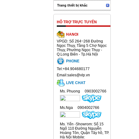
Trang thiết bị khác
HỖ TRỢ TRỰC TUYẾN
HANOI
VPGD: Số 264~268 Đường
Ngọc Thụy, Tầng 5 Chợ Ngọc
Thụy, Phường Ngọc Thụy -
Q.Long Biên - Tp.Hà Nội
PHONE
Tel:+84.904680177
Email:sales@vlp.vn
LIVE CHAT
Ms. Phuong 0903002766
Ms.Nga 0904002766
Ms. Yến -Showrom: Số 15
Ngõ 110 Đường Nguyễn
Hoàng Tôn, Quận Tây hồ, TP.
Hà Nội Mobile: