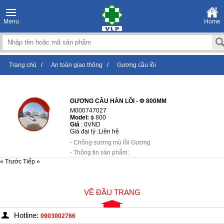
Menu
Home
Trang chủ
/
An toàn giao thông
/
Gương cầu lồi
GƯƠNG CẦU HÀN LỒI - Φ 800MM
M000747027
Model:
ϕ 800
Giá
:
0VND
Giá đại lý :
Liên hệ
- Chống sương mù lồi Gương
- Thông tin sản phẩm:
« Trước
Tiếp »
+ Vật liệu: không gỉ với lớp phủ quang xúc tác
+ Kích thước: 800Ø, 1000Ø
- Các tính năng ch...
VỀ ĐẦU TRANG
Hotline:
0903002766