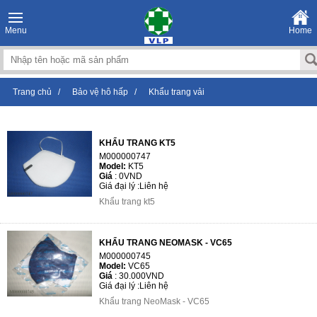
Menu
Home
Trang chủ
/
Bảo vệ hô hấp
/
Khẩu trang vải
KHẨU TRANG KT5
M000000747
Model:
KT5
Giá
:
0VND
Giá đại lý :
Liên hệ
Khẩu trang kt5
KHẨU TRANG NEOMASK - VC65
M000000745
Model:
VC65
Giá
:
30.000VND
Giá đại lý :
Liên hệ
Khẩu trang NeoMask - VC65