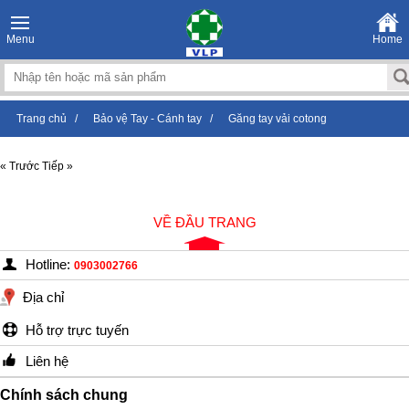
Menu
Home
Trang chủ
/
Bảo vệ Tay - Cánh tay
/
Găng tay vải cotong
« Trước
Tiếp »
VỀ ĐẦU TRANG
Hotline:
0903002766
Địa chỉ
Hỗ trợ trực tuyến
Liên hệ
Chính sách chung