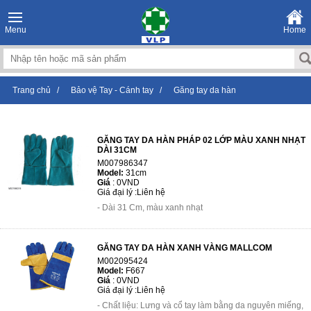
Menu
Home
Trang chủ
/
Bảo vệ Tay - Cánh tay
/
Găng tay da hàn
GĂNG TAY DA HÀN PHÁP 02 LỚP MÀU XANH NHẠT
DÀI 31CM
M007986347
Model:
31cm
Giá
:
0VND
Giá đại lý :
Liên hệ
- Dài 31 Cm, màu xanh nhạt
GĂNG TAY DA HÀN XANH VÀNG MALLCOM
M002095424
Model:
F667
Giá
:
0VND
Giá đại lý :
Liên hệ
- Chất liệu: Lưng và cổ tay làm bằng da nguyên miếng,