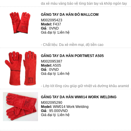
da xẻ màu vàng bảo vệ lòng bàn tay và khớp ngón tay
- Chiều dài: 34cm (Size 9
GĂNG TAY DA HÀN ĐỎ MALLCOM
- Khả năng chịu nh...
M002095423
Model:
F437
Giá
:
0VND
Giá đại lý :
Liên hệ
- Chất liệu: Da xẻ mềm mại, độ bền cao
- Chiều dài: 34cm (Size 9)
GĂNG TAY DA HÀN PORTWEST A505
- Khả năng chịu nhiệt tiếp xúc 100 độ trong 15 giây
M002095387
- Sử dụng trong nghành hàn, hàn đi�...
Model:
A505
Giá
:
0VND
Giá đại lý :
Liên hệ
- Lớp lót lông cừu giúp giữ nhiệt và đường khâu aramid
mang lại sự gia cố và độ bền cần thiết.
GĂNG TAY DA HÀN WW014 WORK WELDING
M002095290
Model:
WW014 Work Welding
Giá
:
95.000VND
Giá đại lý :
Liên hệ