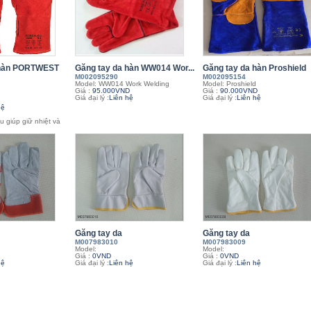
 hàn PORTWEST
Găng tay da hàn WW014 Wor...
Găng tay da hàn Proshield
M002095290
M002095154
Model: WW014 Work Welding
Model: Proshield
Giá :
95.000VND
Giá :
90.000VND
Giá đại lý :
Liên hệ
Giá đại lý :
Liên hệ
hệ
ừu giúp giữ nhiệt và
Găng tay da
Găng tay da
M007983010
M007983009
Model:
Model:
Giá :
0VND
Giá :
0VND
hệ
Giá đại lý :
Liên hệ
Giá đại lý :
Liên hệ