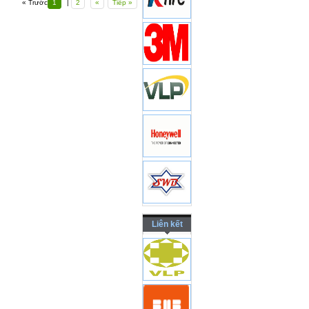
« Trước
1
|
2
«
Tiếp »
Liên kết