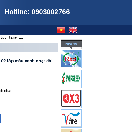
Hotline: 0903002766
ctp
, line 
11
]
Nhà sx
 02 lớp màu xanh nhạt dài
nh nhạt