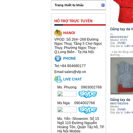
Trang thiết bị khác
HỖ TRỢ TRỰC TUYẾN
Găng tay da
HANOI
...
M002095387
VPGD: Số 264~268 Đường
Model: A505
Giá :
0VND
Ngọc Thụy, Tầng 5 Chợ Ngọc
Giá đại lý :
Liên 
Thụy, Phường Ngọc Thụy -
Q.Long Biên - Tp.Hà Nội
- Lớp lót lông c
đường ...
PHONE
Tel:+84.904680177
Email:sales@vlp.vn
LIVE CHAT
Ms. Phuong 0903002766
Găng tay da
Ms.Nga 0904002766
M007983006
Model:
Giá :
0VND
Giá đại lý :
Liên 
Ms. Yến -Showrom: Số 15
Ngõ 110 Đường Nguyễn
Hoàng Tôn, Quận Tây hồ, TP.
Hà Nội Mobile: