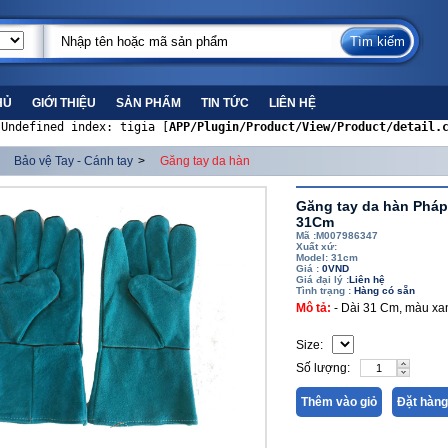
HỦ
GIỚI THIỆU
SẢN PHẨM
TIN TỨC
LIÊN HỆ
 Undefined index: tigia [
APP/Plugin/Product/View/Product/detail.
Bảo vệ Tay - Cánh tay
>
Găng tay da hàn
Găng tay da hàn Pháp
31Cm
Mã :M007986347
Xuất xứ:
Model: 31cm
Giá :
0VND
Giá đại lý :
Liên hệ
Tình trạng :
Hàng có sẵn
Mô tả:
- Dài 31 Cm, màu xa
Size:
Số lượng:
Thêm vào giỏ
Đặt hàng