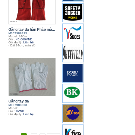
Găng tay da hàn Pháp mà...
M007986315
Model: 34Cm
Giá :
45.000VND
Giá đại lý :
Liên hệ
- Dài 34cm, màu đỏ
Găng tay da
M007983008
Model:
Giá :
0VND
Giá đại lý :
Liên hệ