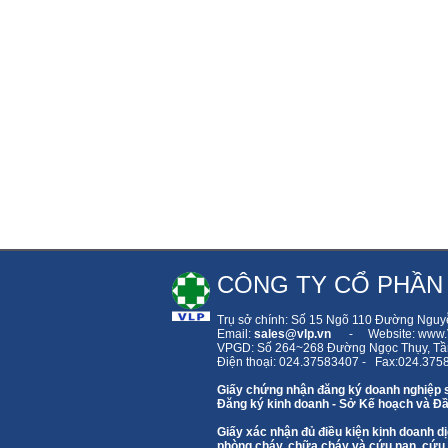
CÔNG TY CỔ PHẦN
Trụ sở chính: Số 15 Ngõ 110 Đường Nguy
Email:
sales
@vlp.vn
- Website: www.V
VPGD: Số 264~268 Đường Ngọc Thụy,
Tầ
Điện thoại: 024.37583407 - Fax:024.375
Giấy chứng nhận đăng ký doanh nghiệp 
Đăng ký kinh doanh - Sở Kế hoạch và Đầ
Giấy xác nhận đủ điều kiện kinh doanh
phòng cháy, chữa cháy và cứu nạn, cứu