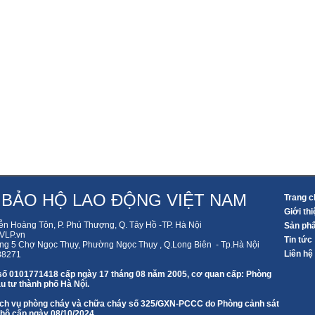
 BẢO HỘ LAO ĐỘNG VIỆT NAM
Trang c
Giới thi
ễn Hoàng Tôn, P. Phú Thượng, Q. Tây Hồ -TP. Hà Nội
Sản ph
LP.vn
Tin tức
ng 5 Chợ Ngọc Thụy, Phường Ngọc Thụy , Q.Long Biên - Tp.Hà Nội
Liên hệ
88271
số 0101771418 cấp ngày 17 tháng 08 năm 2005, cơ quan cấp: Phòng
u tư thành phố Hà Nội.
 dịch vụ phòng cháy và chữa cháy số 325/GXN-PCCC do Phòng cảnh sát
 hộ cấp ngày 08/10/2024