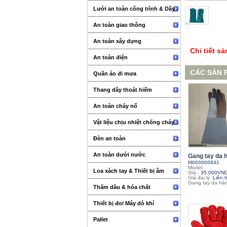
Lưới an toàn công trình & Dây
An toàn giao thông
An toàn xây dựng
Chi tiết s
An toàn điện
CÁC SẢN 
Quần áo đi mưa
Thang dây thoát hiểm
An toàn cháy nổ
Vật liệu chịu nhiệt chống cháy
Đèn an toàn
An toàn dưới nước
Gang tay da h
M000000841
Model:
Loa xách tay & Thiết bị âm
Giá :
35.000VN
Giá đại lý :
Liên 
Gang tay da hàn
thanh sự kiện
Thấm dầu & hóa chất
Thiết bị đo/ Máy dò khí
Pallet