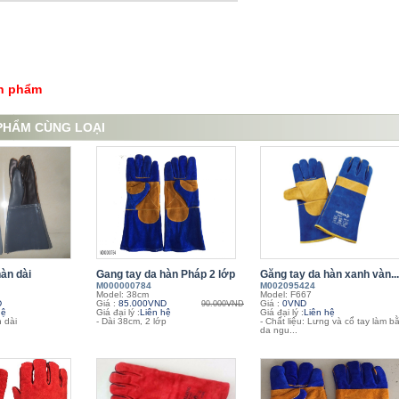
ản phẩm
PHẨM CÙNG LOẠI
àn dài
Gang tay da hàn Pháp 2 lớp
Găng tay da hàn xanh vàn...
M000000784
M002095424
Model: 38cm
Model: F667
D
Giá :
85.000VND
Giá :
0VND
90.000VND
hệ
Giá đại lý :
Liên hệ
Giá đại lý :
Liên hệ
 dài
- Dài 38cm, 2 lớp
- Chất liệu: Lưng và cổ tay làm b
da ngu...