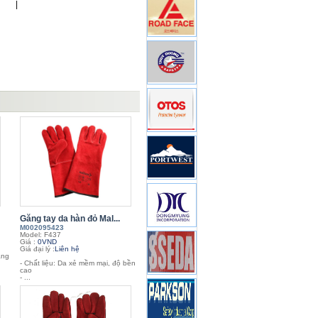
|
Găng tay da hàn đỏ Mal...
M002095423
Model: F437
Giá :
0VND
Giá đại lý :
Liên hệ
ằng
- Chất liệu: Da xẻ mềm mại, độ bền
cao
- ...