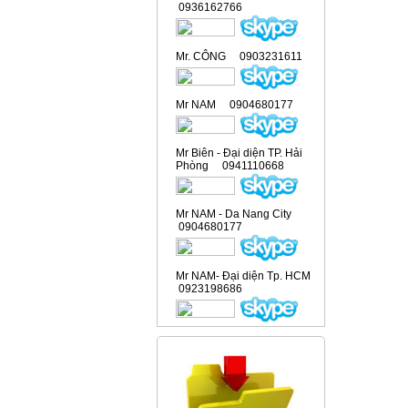
0936162766
Mr. CÔNG 0903231611
Mr NAM 0904680177
Mr Biên - Đại diện TP. Hải
Phòng 0941110668
Mr NAM - Da Nang City
0904680177
Mr NAM- Đại diện Tp. HCM
0923198686