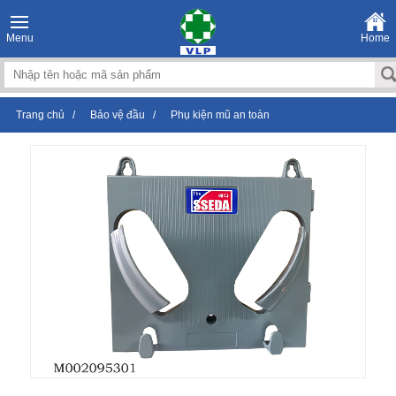
Menu
Home
Trang chủ
/
Bảo vệ đầu
/
Phụ kiện mũ an toàn