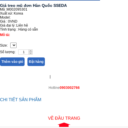
Giá treo mũ đơn Hàn Quốc SSEDA
Mã :M002095301
Xuất xứ: Korea
Model:
Giá :
0VND
Giá đại lý :
Liên hệ
Tình trạng :
Hàng có sẵn
Mô tả:
Size:
Số lượng:
Thêm vào giỏ
Đặt hàng
|
Hotline
0903002766
CHI TIẾT SẢN PHẨM
VỀ ĐẦU TRANG