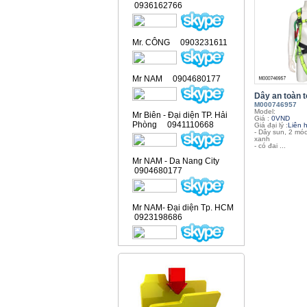
0936162766
Mr. CÔNG 0903231611
Mr NAM 0904680177
Dây an toàn t
M000746957
Model:
Mr Biên - Đại diện TP. Hải
Giá :
0VND
Phòng 0941110668
Giá đại lý :
Liên 
- Dây sun, 2 m
xanh
- có đai ...
Mr NAM - Da Nang City
0904680177
Mr NAM- Đại diện Tp. HCM
0923198686