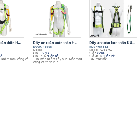
oàn thân H...
Dây an toàn toàn thân H...
Dây an toàn bán thân KU...
M000746958
M007986332
Model:
Model: K061-01
Giá :
0VND
Giá :
0VND
hệ
Giá đại lý :
Liên hệ
Giá đại lý :
Liên hệ
óc nhôm màu vàng và
- Hai móc nhôm dây sun, Móc màu
- 02 móc sắt
vàng và xanh lá c...