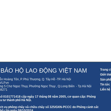
 BẢO HỘ LAO ĐỘNG VIỆT NAM
Trang c
Giới thi
ễn Hoàng Tôn, P. Phú Thượng, Q. Tây Hồ -TP. Hà Nội
Sản ph
LP.vn
Tin tức
ng 5 Chợ Ngọc Thụy, Phường Ngọc Thụy , Q.Long Biên - Tp.Hà Nội
Liên hệ
88271
số 0101771418 cấp ngày 17 tháng 08 năm 2005, cơ quan cấp: Phòng
u tư thành phố Hà Nội.
 dịch vụ phòng cháy và chữa cháy số 325/GXN-PCCC do Phòng cảnh sát
 hộ cấp ngày 08/10/2024