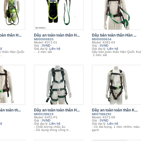
oàn thân H...
Dây an toàn toàn thân H...
Dây bán toàn thân Hàn ...
M000000833
M000000634
Model: K071-01
Model: K061-03
Giá :
0VND
Giá :
0VND
hệ
Giá đại lý :
Liên hệ
Giá đại lý :
Liên hệ
àn thân Hàn Quốc
- 2 móc sắt
Dây bán toàn thân Hàn Quốc Kuk
..
2 móc sắt
n toàn th...
Dây an toàn toàn thân H...
Dây an toàn toàn thân K...
M000198619
M007986292
Model: K451-P1
Model: K071-09
Giá :
0VND
Giá :
0VND
hệ
Giá đại lý :
Liên hệ
Giá đại lý :
Liên hệ
- Chất lượng châu âu
- Có đai bụng, 1 móc nhôm, màu
- Sử dụng trong công tr...
gạch