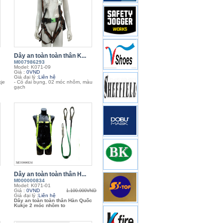
Dây an toàn toàn thân K...
M007986293
Model: K071-09
Giá :
0VND
Giá đại lý :
Liên hệ
je
- Có đai bụng, 02 móc nhôm, màu
gạch
Dây an toàn toàn thân H...
M000000834
Model: K071-01
Giá :
0VND
1.100.000VND
Giá đại lý :
Liên hệ
Dây an toàn toàn thân Hàn Quốc
Kukje 2 móc nhôm to