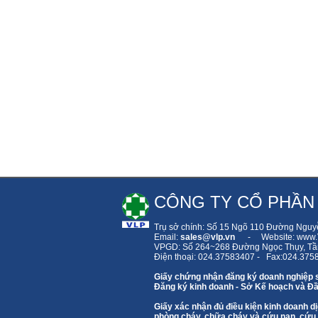
CÔNG TY CỔ PHẦN
Trụ sở chính: Số 15 Ngõ 110 Đường Nguy
Email:
sales
@vlp.vn
- Website: www.V
VPGD: Số 264~268 Đường Ngọc Thụy,
Tầ
Điện thoại: 024.37583407 - Fax:024.375
Giấy chứng nhận đăng ký doanh nghiệp 
Đăng ký kinh doanh - Sở Kế hoạch và Đầ
Giấy xác nhận đủ điều kiện kinh doanh
phòng cháy, chữa cháy và cứu nạn, cứu