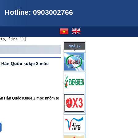
Hotline: 0903002766
ctp
, line 
11
]
Nhà sx
n Hàn Quốc kukje 2 móc
1.300.000VND
hân Hàn Quốc Kukje 2 móc nhôm to