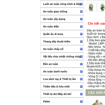
Lưới an toàn công trình & Dây
An toàn giao thông
An toàn xây dựng
Chi tiết s
An toàn điện
Dây an toàn t
Xuất xứ: kore
Quần áo đi mưa
Quy cách :( B
1.Dây treo gi
Thang dây thoát hiểm
Model: LWP-
- Móc khóa : 
An toàn cháy nổ
- Chất liệu dâ
- Giảm chấn :
Vật liệu chịu nhiệt chống cháy
- Vòng nối = 
- Độ bền động
2.Dây toàn th
Đèn an toàn
Model:K051-4
- Dây bụng ch
An toàn dưới nước
- Khóa bụng =
- Vòng D ( lư
Loa xách tay & Thiết bị âm
- Khóa lồng =
-Dây chằng th
thanh sự kiện
- vòng nối = t
Thấm dầu & hóa chất
CÁC SẢN 
Thiết bị đo/ Máy dò khí
Pallet