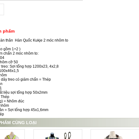
ản phẩm
oàn thân Hàn Quốc Kukje 2 móc nhôm to
a
ao gồm 1+2 )
ảm chấn 2 móc nhôm to:
04
Nhôm cỡ 50
y treo: Sợi tổng hợp 1200x23, 4x2,8
 100x46x1,5
nhôm
 dây treo có giảm chấn = Thép
ân
1
ất liệu sợi tổng hợp 50x2mm
 Thép
ng) = Nhôm đúc
 nhôm
ân = Sợi tổng hợp 45x1,6mm
hép
PHẨM CÙNG LOẠI