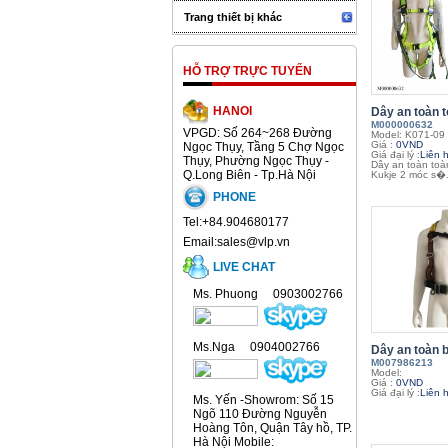
Trang thiết bị khác
HỖ TRỢ TRỰC TUYẾN
HANOI
Dây an toàn t
M000000632
VPGD: Số 264~268 Đường
Model: K071-09
Giá :
0VND
Ngọc Thụy, Tầng 5 Chợ Ngọc
Giá đại lý :
Liên 
Thụy, Phường Ngọc Thụy -
Dây an toàn to
Q.Long Biên - Tp.Hà Nội
Kukje 2 móc s�.
PHONE
Tel:+84.904680177
Email:sales@vlp.vn
LIVE CHAT
Ms. Phuong 0903002766
Ms.Nga 0904002766
Dây an toàn bá
M007986213
Model:
Giá :
0VND
Giá đại lý :
Liên 
Ms. Yến -Showrom: Số 15
Ngõ 110 Đường Nguyễn
Hoàng Tôn, Quận Tây hồ, TP.
Hà Nội Mobile: