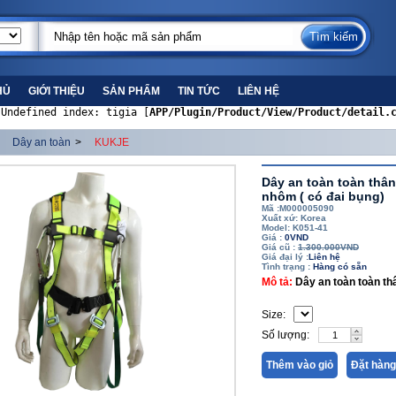
HỦ
GIỚI THIỆU
SẢN PHẨM
TIN TỨC
LIÊN HỆ
 Undefined index: tigia [
APP/Plugin/Product/View/Product/detail.
Dây an toàn
>
KUKJE
Dây an toàn toàn thâ
nhôm ( có đai bụng)
Mã :M000005090
Xuất xứ: Korea
Model: K051-41
Giá :
0VND
Giá cũ :
1.300.000VND
Giá đại lý :
Liên hệ
Tình trạng :
Hàng có sẵn
Mô tả:
Dây an toàn toàn t
Size:
Số lượng:
Thêm vào giỏ
Đặt hàng