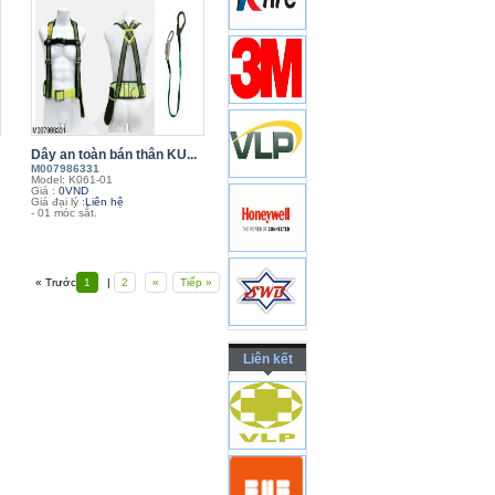
Dây an toàn bán thân KU...
M007986331
Model: K061-01
Giá :
0VND
Giá đại lý :
Liên hệ
- 01 móc sắt.
« Trước
1
|
2
«
Tiếp »
Liên kết