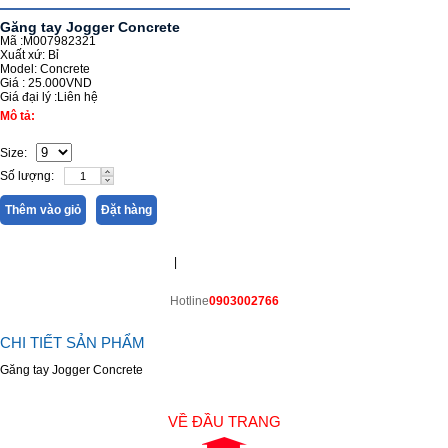
Găng tay Jogger Concrete
Mã :M007982321
Xuất xứ: Bỉ
Model: Concrete
Giá :
25.000VND
Giá đại lý :
Liên hệ
Mô tả:
Size:
Số lượng:
Thêm vào giỏ
Đặt hàng
|
Hotline
0903002766
CHI TIẾT SẢN PHẨM
Găng tay Jogger Concrete
VỀ ĐẦU TRANG