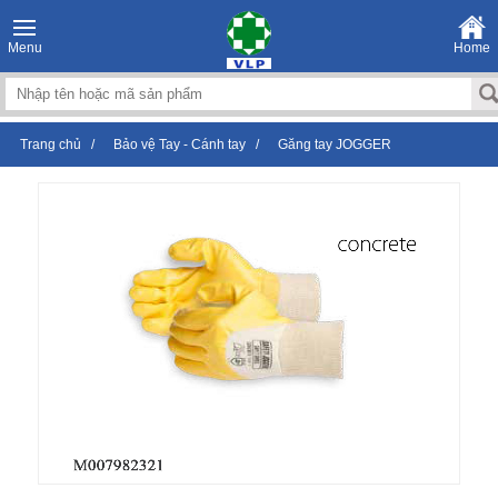
Menu
Home
Trang chủ
/
Bảo vệ Tay - Cánh tay
/
Găng tay JOGGER