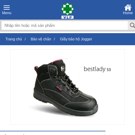
Menu
Home
Trang chủ
/
Bảo vệ chân
/
Giầy bảo hộ Jogger