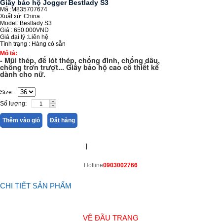
Giầy bảo hộ Jogger Bestlady S3
Mã :M835707674
Xuất xứ: China
Model: Bestlady S3
Giá :
650.000VND
Giá đại lý :
Liên hệ
Tình trạng :
Hàng có sẵn
Mô tả:
- Mũi thép, đế lót thép, chống đinh, chống dầu,
chống trơn trượt... Giầy bảo hộ cao cổ thiết kế
dành cho nữ.
Size:
Số lượng:
Thêm vào giỏ
Đặt hàng
|
Hotline
0903002766
CHI TIẾT SẢN PHẨM
VỀ ĐẦU TRANG