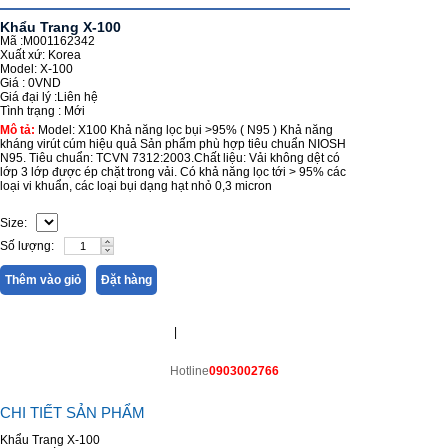
Khẩu Trang X-100
Mã :M001162342
Xuất xứ: Korea
Model: X-100
Giá :
0VND
Giá đại lý :
Liên hệ
Tình trạng :
Mới
Mô tả:
Model: X100 Khả năng lọc bụi >95% ( N95 ) Khả năng
kháng virút cúm hiệu quả Sản phẩm phù hợp tiêu chuẩn NIOSH
N95. Tiêu chuẩn: TCVN 7312:2003.Chất liệu: Vải không dệt có
lớp 3 lớp được ép chặt trong vải. Có khả năng lọc tới > 95% các
loại vi khuẩn, các loại bụi dạng hạt nhỏ 0,3 micron
Size:
Số lượng:
Thêm vào giỏ
Đặt hàng
|
Hotline
0903002766
CHI TIẾT SẢN PHẨM
Khẩu Trang X-100