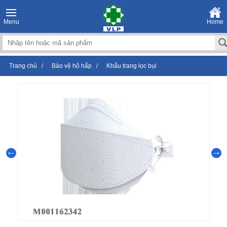
Menu
Home
Trang chủ
/
Bảo vệ hô hấp
/
Khẩu trang lọc bụi