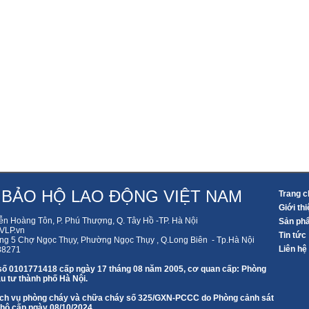
 BẢO HỘ LAO ĐỘNG VIỆT NAM
Trang c
Giới thi
ễn Hoàng Tôn, P. Phú Thượng, Q. Tây Hồ -TP. Hà Nội
Sản ph
LP.vn
Tin tức
ng 5 Chợ Ngọc Thụy, Phường Ngọc Thụy , Q.Long Biên - Tp.Hà Nội
Liên hệ
88271
số 0101771418 cấp ngày 17 tháng 08 năm 2005, cơ quan cấp: Phòng
u tư thành phố Hà Nội.
 dịch vụ phòng cháy và chữa cháy số 325/GXN-PCCC do Phòng cảnh sát
 hộ cấp ngày 08/10/2024