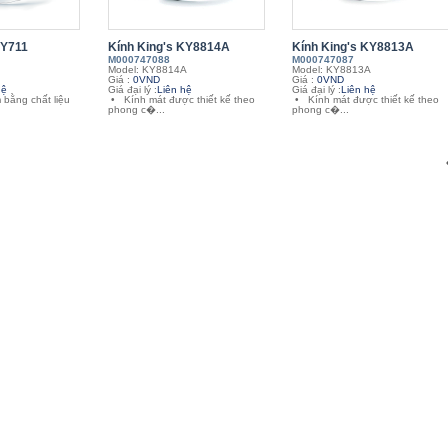
KY711
Kính King's KY8814A
Kính King's KY8813A
M000747088
M000747087
Model: KY8814A
Model: KY8813A
Giá :
0VND
Giá :
0VND
hệ
Giá đại lý :
Liên hệ
Giá đại lý :
Liên hệ
 bằng chất liệu
• Kính mát được thiết kế theo
• Kính mát được thiết kế theo
phong c�...
phong c�...