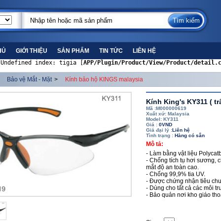
HỦ
GIỚI THIỆU
SẢN PHẨM
TIN TỨC
LIÊN HỆ
 Undefined index: tigia [
APP/Plugin/Product/View/Product/detail.
Bảo vệ Mắt - Mặt
>
Kính bảo hộ KINGS malaysia
Kính King's KY311 ( tr
Mã :M000000619
Xuất xứ: Malaysia
Model: KY311
Giá :
0VND
Giá đại lý :
Liên hệ
Tình trạng :
Hàng có sẵn
Mô tả:
- Làm bằng vật liệu Polyca
- Chống tích tụ hơi sương, 
mắt độ an toàn cao.
- Chống 99,9% tia UV.
- Được chứng nhận tiêu ch
- Dùng cho tất cả các môi tr
- Bảo quản nơi kho giáo th