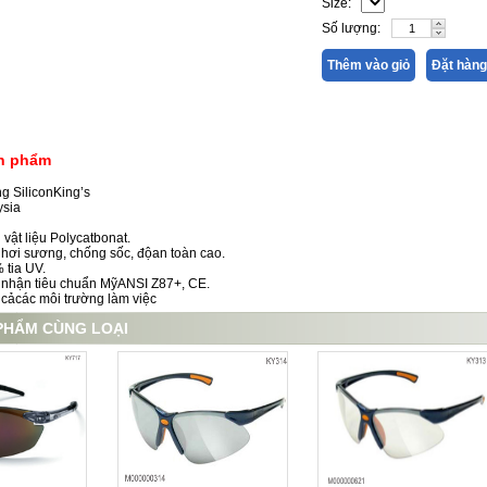
Size:
Số lượng:
Thêm vào giỏ
Đặt hàng
ản phẩm
g SiliconKing’s
ysia
vật liệu Polycatbonat.
tụhơi sương, chống sốc, độan toàn cao.
 tia UV.
 nhận tiêu chuẩn MỹANSI Z87+, CE.
 cảcác môi trường làm việc
PHẨM CÙNG LOẠI