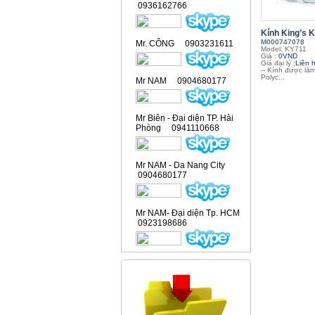
0936162766
Kính King’s 
M000747078
Mr. CÔNG 0903231611
Model: KY711
Giá :
0VND
Giá đại lý :
Liên 
– Kính được làm
Polyc...
Mr NAM 0904680177
Mr Biên - Đại diện TP. Hải
Phòng 0941110668
Mr NAM - Da Nang City
0904680177
Mr NAM- Đại diện Tp. HCM
0923198686