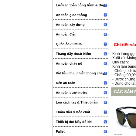
Lưới an toàn công trình & Dây
An toàn giao thông
An toàn xây dựng
An toàn điện
Quần áo đi mưa
Chi tiết s
Kính trong gọn
Thang dây thoát hiểm
Xuất xứ: Mala
Quy cách:
An toàn cháy nổ
Kính làm bằng 
- Chống tích 
Vật liệu chịu nhiệt chống cháy
- Chống 99,9%
- Được chứng
Đèn an toàn
- Dùng cho tất
CÁC SẢN 
An toàn dưới nước
Loa xách tay & Thiết bị âm
thanh sự kiện
Thấm dầu & hóa chất
Thiết bị đo/ Máy dò khí
Pallet