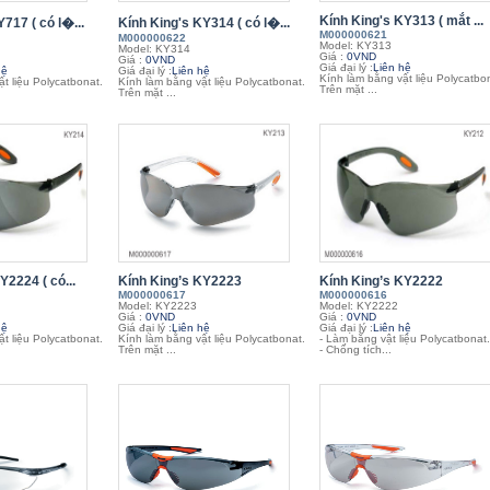
Kính King's KY313 ( mắt ...
717 ( có l�...
Kính King's KY314 ( có l�...
M000000621
M000000622
Model: KY313
Model: KY314
Giá :
0VND
Giá :
0VND
Giá đại lý :
Liên hệ
hệ
Giá đại lý :
Liên hệ
Kính làm bằng vật liệu Polycatbo
t liệu Polycatbonat.
Kính làm bằng vật liệu Polycatbonat.
Trên mặt ...
Trên mặt ...
Y2224 ( có...
Kính King’s KY2223
Kính King’s KY2222
M000000617
M000000616
Model: KY2223
Model: KY2222
Giá :
0VND
Giá :
0VND
hệ
Giá đại lý :
Liên hệ
Giá đại lý :
Liên hệ
t liệu Polycatbonat.
Kính làm bằng vật liệu Polycatbonat.
- Làm bằng vật liệu Polycatbonat.
Trên mặt ...
- Chống tích...