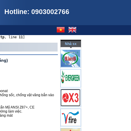
Hotline: 0903002766
ctp
, line 
11
]
Nhà sx
ắng)
tbonat
chống sốc, chống vật văng bắn vào
uẩn Mỹ ANSI Z87+, CE
ường làm việc.
oáng mát