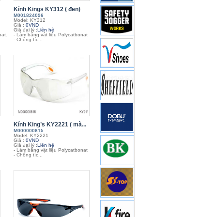
Kính Kings KY312 ( đen)
M001824096
Model: KY312
Giá :
0VND
Giá đại lý :
Liên hệ
nat.
- Làm bằng vật liệu Polycatbonat
- Chống tíc...
Kính King’s KY2221 ( mà...
M000000615
Model: KY2221
Giá :
0VND
Giá đại lý :
Liên hệ
- Làm bằng vật liệu Polycatbonat
- Chống tíc...