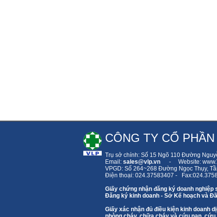
CÔNG TY CỔ PHẦN
Trụ sở chính: Số 15 Ngõ 110 Đường Nguy
Email:
sales
@vlp.vn
- Website: www.V
VPGD: Số 264~268 Đường Ngọc Thụy,
Tầ
Điện thoại: 024.37583407 - Fax:024.375
Giấy chứng nhận đăng ký doanh nghiệp 
Đăng ký kinh doanh - Sở Kế hoạch và Đầ
Giấy xác nhận đủ điều kiện kinh doanh
phòng cháy, chữa cháy và cứu nạn, cứu