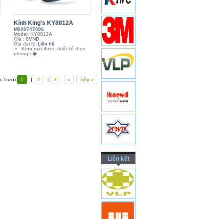
Kính King's KY8812A
M000747086
Model: KY8812A
Giá :
0VND
Giá đại lý :
Liên hệ
• Kính mát được thiết kế theo
phong c�...
« Trước
1
|
2
|
3
«
Tiếp »
Liên kết