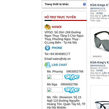
Trang thiết bị khác
Kính Kings KY
M000001376
Model: KY717
Giá :
0VND
Giá đại lý :
Liên 
HỖ TRỢ TRỰC TUYẾN
Kính làm bằng vậ
Trên mặt ...
HANOI
VPGD: Số 264~268 Đường
Ngọc Thụy, Tầng 5 Chợ Ngọc
Thụy, Phường Ngọc Thụy -
Q.Long Biên - Tp.Hà Nội
PHONE
Tel:+84.904680177
Email:sales@vlp.vn
Kính King’s K
LIVE CHAT
M000000618
Model: KY2224
Giá :
0VND
Ms. Phuong 0903002766
Giá đại lý :
Liên 
Kính làm bằng vậ
Trên mặt ...
Ms.Nga 0904002766
Ms. Yến -Showrom: Số 15
Ngõ 110 Đường Nguyễn
Hoàng Tôn, Quận Tây hồ, TP.
Hà Nội Mobile: