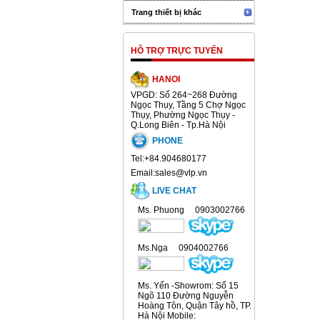
Trang thiết bị khác
HỖ TRỢ TRỰC TUYẾN
HANOI
VPGD: Số 264~268 Đường
Ngọc Thụy, Tầng 5 Chợ Ngọc
Thụy, Phường Ngọc Thụy -
Q.Long Biên - Tp.Hà Nội
PHONE
Tel:+84.904680177
Email:sales@vlp.vn
LIVE CHAT
Ms. Phuong 0903002766
Ms.Nga 0904002766
Ms. Yến -Showrom: Số 15
Ngõ 110 Đường Nguyễn
Hoàng Tôn, Quận Tây hồ, TP.
Hà Nội Mobile: