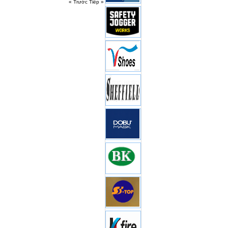
« Trước
Tiếp »