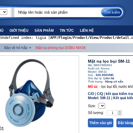
HỦ
GIỚI THIỆU
SẢN PHẨM
TIN TỨC
LIÊN HỆ
 Undefined index: tigia [
APP/Plugin/Product/View/Product/detail.
Bảo vệ hô hấp
>
Mặt nạ phòng bụi DOBU MASK
Mặt nạ lọc bụi SM-11
Mã :M007985001
Xuất xứ: Korea
Model: SM-11
Giá :
320.000VND
Giá đại lý :
Liên hệ
Tình trạng :
Hàng có sẵn
Mô tả:
- lọc bụi tốt, nước k
C/O
|
C/Q
|
kết qua kiểm tr
Model: SM-11
|
Kết quả kiể
Size:
Số lượng:
Thêm vào giỏ
Đặt hàng