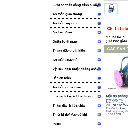
Lưới an toàn công trình & Dây
An toàn giao thông
An toàn xây dựng
Chi tiết s
An toàn điện
Mặt nạ lọc bụ
( Đã bao gồm 
Quần áo đi mưa
CÁC SẢN 
Thang dây thoát hiểm
An toàn cháy nổ
Vật liệu chịu nhiệt chống cháy
Đèn an toàn
An toàn dưới nước
Mặt nạ phòng 
Loa xách tay & Thiết bị âm
M000000767
Model: Cherry-1
thanh sự kiện
Thấm dầu & hóa chất
Giá :
590.000V
Giá đại lý :
Liên 
Mặt nạ phòng đ
- Khả năng...
Thiết bị đo/ Máy dò khí
Pallet