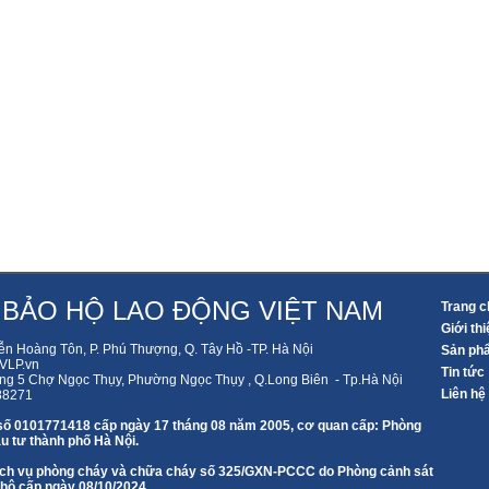
 BẢO HỘ LAO ĐỘNG VIỆT NAM
Trang c
Giới thi
ễn Hoàng Tôn, P. Phú Thượng, Q. Tây Hồ -TP. Hà Nội
Sản ph
LP.vn
Tin tức
ng 5 Chợ Ngọc Thụy, Phường Ngọc Thụy , Q.Long Biên - Tp.Hà Nội
Liên hệ
88271
số 0101771418 cấp ngày 17 tháng 08 năm 2005, cơ quan cấp: Phòng
u tư thành phố Hà Nội.
 dịch vụ phòng cháy và chữa cháy số 325/GXN-PCCC do Phòng cảnh sát
 hộ cấp ngày 08/10/2024