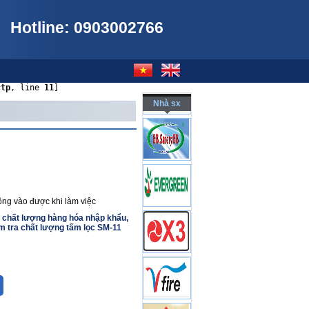
Hotline: 0903002766
ctp
, line 
11
]
Nhà sx
hông vào được khi làm việc
a chất lượng hàng hóa nhập khẩu,
m tra chất lượng tấm lọc SM-11