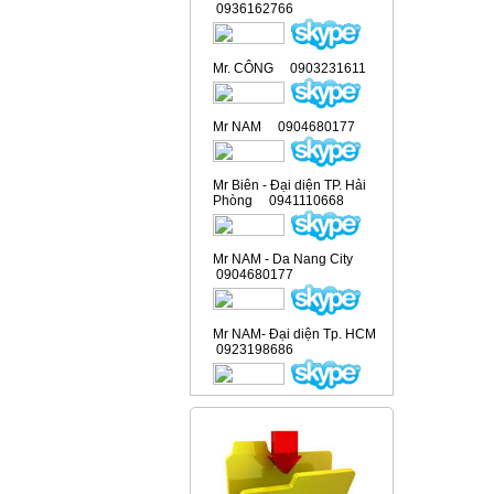
0936162766
Mr. CÔNG 0903231611
Mr NAM 0904680177
Mr Biên - Đại diện TP. Hải
Phòng 0941110668
Mr NAM - Da Nang City
0904680177
Mr NAM- Đại diện Tp. HCM
0923198686