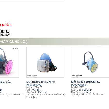
ản phẩm
i SM-11
tấm lọc)
PHẨM CÙNG LOẠI
Bụi và...
Mặt nạ lọc Bụi DM-47
Mặt nạ lọc Bụi SM 31
M007985003
M007985000
Model: DM-47
Model: SM31
ND
Giá :
0VND
Giá :
330.000VND
hệ
Giá đại lý :
Liên hệ
Giá đại lý :
Liên hệ
ộc khí gas CHERRY-1
- Tấm lọc bụi 3 mặt hình chữ nhật,
- lọc bụi hiểu quả, rất dẽ thở.
Lọc b�...