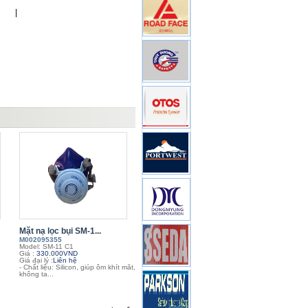
|
Mặt nạ lọc bụi SM-1...
M002095355
Model: SM-11 C1
Giá :
330.000VND
Giá đại lý :
Liên hệ
- Chất liệu: Silicon, giúp ôm khít măt,
không ta...