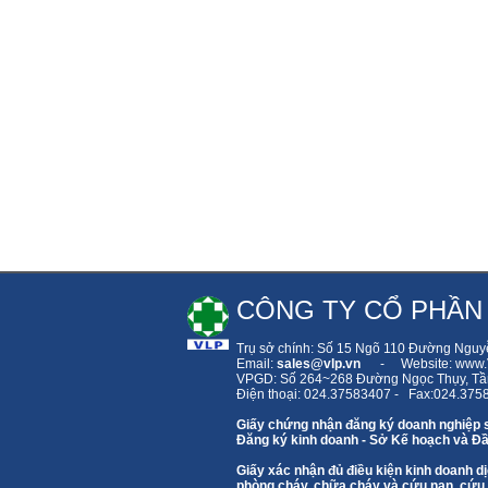
CÔNG TY CỔ PHẦN
Trụ sở chính: Số 15 Ngõ 110 Đường Nguy
Email:
sales
@vlp.vn
- Website: www.V
VPGD: Số 264~268 Đường Ngọc Thụy,
Tầ
Điện thoại: 024.37583407 - Fax:024.375
Giấy chứng nhận đăng ký doanh nghiệp 
Đăng ký kinh doanh - Sở Kế hoạch và Đầ
Giấy xác nhận đủ điều kiện kinh doanh
phòng cháy, chữa cháy và cứu nạn, cứu