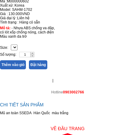
Mã :M000000602
Xuất xứ: Korea
Model: SAHM-1702
Giá :
130.000VND
Giá đại lý :
Liên hệ
Tình trạng :
Hàng có sẵn
Mô tả:
- Nhựa ABS chống va đập,
có lót xốp chống nóng, cách điện
Màu xanh da trờ
Size:
Số lượng:
Thêm vào giỏ
Đặt hàng
|
Hotline
0903002766
CHI TIẾT SẢN PHẨM
Mũ an toàn SSEDA Hàn Quốc màu trắng
VỀ ĐẦU TRANG