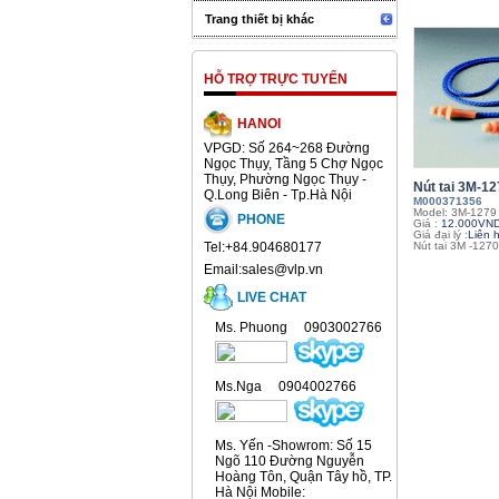
Trang thiết bị khác
HỖ TRỢ TRỰC TUYẾN
HANOI
VPGD: Số 264~268 Đường
Ngọc Thụy, Tầng 5 Chợ Ngọc
Thụy, Phường Ngọc Thụy -
Nút tai 3M-1
Q.Long Biên - Tp.Hà Nội
M000371356
Model: 3M-1279
PHONE
Giá :
12.000VN
Giá đại lý :
Liên 
Tel:+84.904680177
Nút tai 3M -1270
Email:sales@vlp.vn
LIVE CHAT
Ms. Phuong 0903002766
Ms.Nga 0904002766
Ms. Yến -Showrom: Số 15
Ngõ 110 Đường Nguyễn
Hoàng Tôn, Quận Tây hồ, TP.
Hà Nội Mobile: