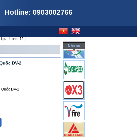
Hotline: 0903002766
ctp
, line 
11
]
Nhà sx
 Quốc DV-2
n Quốc DV-2