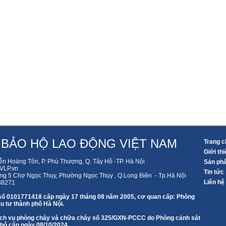
 BẢO HỘ LAO ĐỘNG VIỆT NAM
Trang c
Giới thi
ễn Hoàng Tôn, P. Phú Thượng, Q. Tây Hồ -TP. Hà Nội
Sản ph
LP.vn
Tin tức
ng 5 Chợ Ngọc Thụy, Phường Ngọc Thụy , Q.Long Biên - Tp.Hà Nội
Liên hệ
88271
số 0101771418 cấp ngày 17 tháng 08 năm 2005, cơ quan cấp: Phòng
u tư thành phố Hà Nội.
 dịch vụ phòng cháy và chữa cháy số 325/GXN-PCCC do Phòng cảnh sát
 hộ cấp ngày 08/10/2024