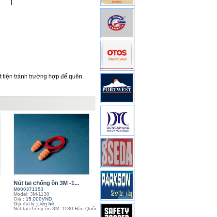
|
ất tiện tránh trường hợp để quên.
Nút tai chống ồn 3M -1...
M000371353
Model: 3M-1130
Giá :
15.000VND
Giá đại lý :
Liên hệ
Nút tai chống ồn 3M -1130 Hàn Quốc