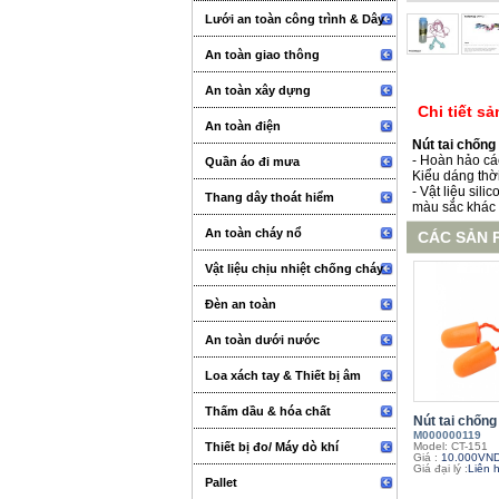
Lưới an toàn công trình & Dây
An toàn giao thông
An toàn xây dựng
Chi tiết s
An toàn điện
Nút tai chống
- Hoàn hảo
cá
Quần áo đi mưa
Kiểu dáng thời
- Vật liệu sili
Thang dây thoát hiểm
màu sắc khác
An toàn cháy nổ
CÁC SẢN 
Vật liệu chịu nhiệt chống cháy
Đèn an toàn
An toàn dưới nước
Loa xách tay & Thiết bị âm
thanh sự kiện
Thấm dầu & hóa chất
Nút tai chống 
M000000119
Thiết bị đo/ Máy dò khí
Model: CT-151
Giá :
10.000VN
Giá đại lý :
Liên 
Pallet