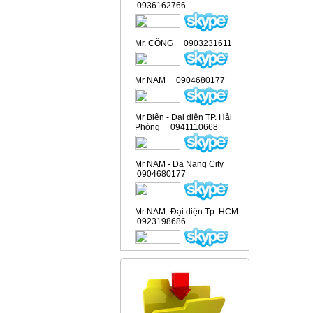
0936162766
Mr. CÔNG 0903231611
Mr NAM 0904680177
Mr Biên - Đại diện TP. Hải
Phòng 0941110668
Mr NAM - Da Nang City
0904680177
Mr NAM- Đại diện Tp. HCM
0923198686