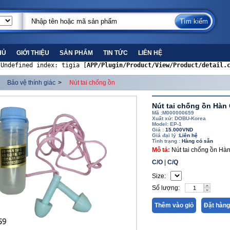
HỦ
GIỚI THIỆU
SẢN PHẨM
TIN TỨC
LIÊN HỆ
 Undefined index: tigia [
APP/Plugin/Product/View/Product/detail.
Bảo vệ thính giác
>
Nút tai chống ồn
Nút tai chống ồn Hàn
Mã :M000000659
Xuất xứ: DOBU-Korea
Model: EP-1
Giá :
15.000VND
Giá đại lý :
Liên hệ
Tình trạng :
Hàng có sẵn
Mô tả:
Nút tai chống ồn Hà
C/O
|
C/Q
Size:
Số lượng:
Thêm vào giỏ
Đặt hàng