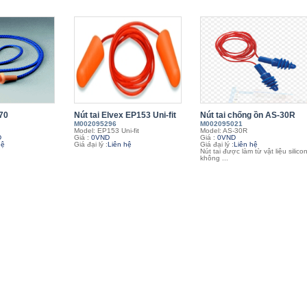
270
Nút tai Elvex EP153 Uni-fit
Nút tai chống ồn AS-30R
M002095296
M002095021
Model: EP153 Uni-fit
Model: AS-30R
D
Giá :
0VND
Giá :
0VND
hệ
Giá đại lý :
Liên hệ
Giá đại lý :
Liên hệ
Nút tai được làm từ vật liệu silico
không ...