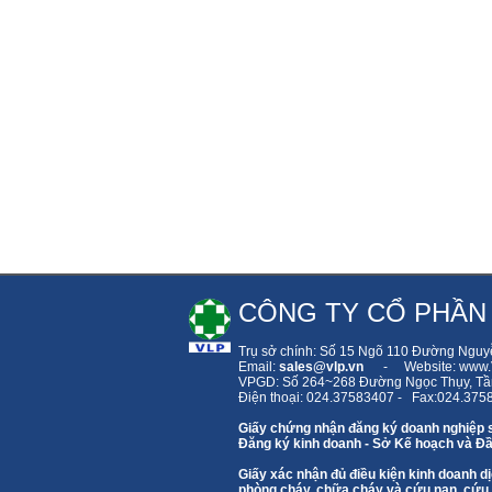
CÔNG TY CỔ PHẦN
Trụ sở chính: Số 15 Ngõ 110 Đường Nguy
Email:
sales
@vlp.vn
- Website: www.V
VPGD: Số 264~268 Đường Ngọc Thụy,
Tầ
Điện thoại: 024.37583407 - Fax:024.375
Giấy chứng nhận đăng ký doanh nghiệp 
Đăng ký kinh doanh - Sở Kế hoạch và Đầ
Giấy xác nhận đủ điều kiện kinh doanh
phòng cháy, chữa cháy và cứu nạn, cứu