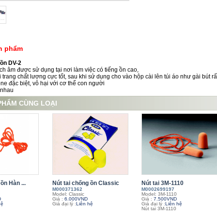
ản phẩm
 ồn DV-2
ch âm
được sử dụng
tại nơi làm việc
có tiếng ồn cao,
 trang chất lượng cực tốt, sau khi sử dụng cho vào hộp cài lên túi áo như gài bút r
cone
đặc biệt
,
vô hại với
cơ thể con người
 nhau
PHẨM CÙNG LOẠI
ồn Hàn ...
Nút tai chống ồn Classic
Nút tai 3M-1110
M000371362
M0002699197
Model: Classic
Model: 3M-1110
D
Giá :
6.000VND
Giá :
7.500VND
hệ
Giá đại lý :
Liên hệ
Giá đại lý :
Liên hệ
Nút tai 3M-1110