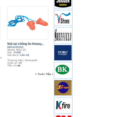
Nút tai chống ồn Honey...
M002095363
Model: MAX-30
Giá :
0VND
Giá đại lý :
Liên hệ
ne
Thương hiệu: Honeywell
Xuất xứ: Mỹ
Tiêu chu�...
« Trước
Tiếp »