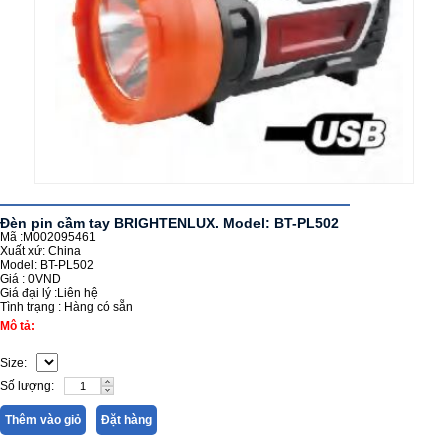
Đèn pin cầm tay BRIGHTENLUX. Model: BT-PL502
Mã :M002095461
Xuất xứ: China
Model: BT-PL502
Giá :
0VND
Giá đại lý :
Liên hệ
Tình trạng :
Hàng có sẵn
Mô tả:
Size:
Số lượng:
Thêm vào giỏ
Đặt hàng