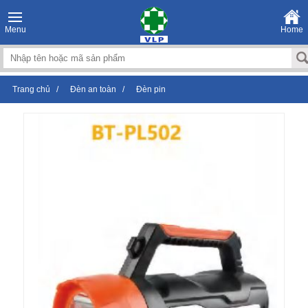
Menu
Home
Trang chủ
/
Đèn an toàn
/
Đèn pin