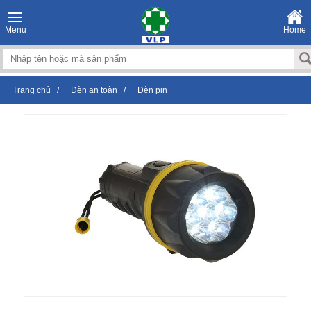
Menu
Home
Trang chủ
/
Đèn an toàn
/
Đèn pin