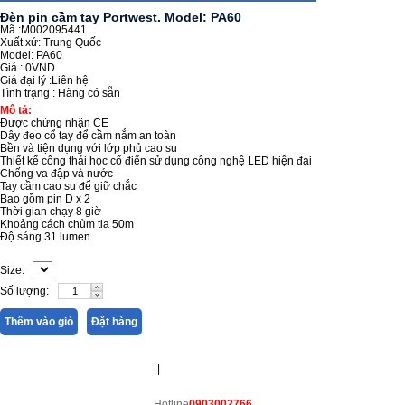
Đèn pin cầm tay Portwest. Model: PA60
Mã :M002095441
Xuất xứ: Trung Quốc
Model: PA60
Giá :
0VND
Giá đại lý :
Liên hệ
Tình trạng :
Hàng có sẵn
Mô tả:
Được chứng nhận CE
Dây đeo cổ tay để cầm nắm an toàn
Bền và tiện dụng với lớp phủ cao su
Thiết kế công thái học cổ điển sử dụng công nghệ LED hiện đại
Chống va đập và nước
Tay cầm cao su để giữ chắc
Bao gồm pin D x 2
Thời gian chạy 8 giờ
Khoảng cách chùm tia 50m
Độ sáng 31 lumen
Size:
Số lượng:
Thêm vào giỏ
Đặt hàng
|
Hotline
0903002766