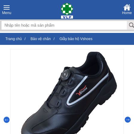
Menu
Home
Trang chủ
/
Bảo vệ chân
/
Giầy bảo hộ Vshoes