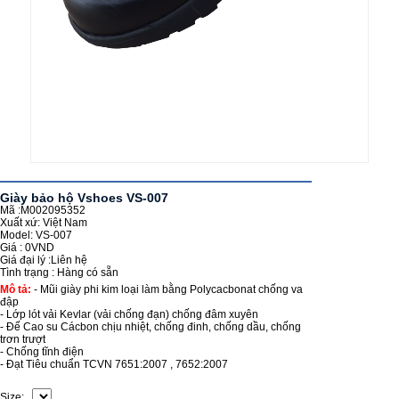
Giày bảo hộ Vshoes VS-007
Mã :M002095352
Xuất xứ: Việt Nam
Model: VS-007
Giá :
0VND
Giá đại lý :
Liên hệ
Tình trạng :
Hàng có sẵn
Mô tả:
- Mũi giày phi kim loại làm bằng Polycacbonat chống va
đập
- Lớp lót vải Kevlar (vải chống đạn) chống đâm xuyên
- Đế Cao su Cácbon chịu nhiệt, chống đinh, chống dầu, chống
trơn trượt
- Chống tĩnh điện
- Đạt Tiêu chuẩn TCVN 7651:2007 , 7652:2007
Size: