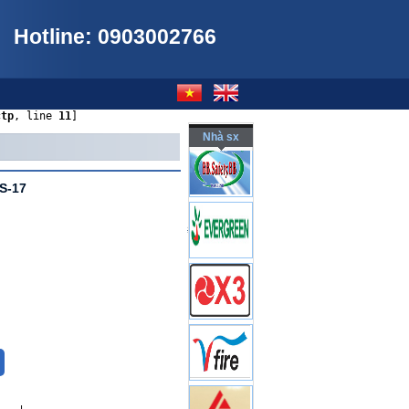
Hotline: 0903002766
ctp
, line 
11
]
Nhà sx
S-17
1.200.000VND