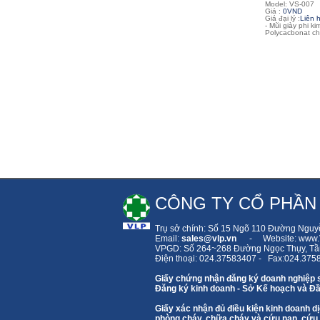
Model: VS-007
Giá :
0VND
Giá đại lý :
Liên 
- Mũi giày phi ki
Polycacbonat ch
CÔNG TY CỔ PHẦN
Trụ sở chính: Số 15 Ngõ 110 Đường Nguy
Email:
sales
@vlp.vn
- Website: www.V
VPGD: Số 264~268 Đường Ngọc Thụy,
Tầ
Điện thoại: 024.37583407 - Fax:024.375
Giấy chứng nhận đăng ký doanh nghiệp 
Đăng ký kinh doanh - Sở Kế hoạch và Đầ
Giấy xác nhận đủ điều kiện kinh doanh
phòng cháy, chữa cháy và cứu nạn, cứu