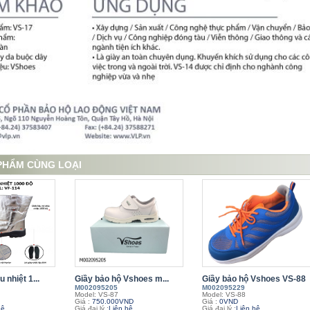
PHẨM CÙNG LOẠI
u nhiệt 1...
Giầy bảo hộ Vshoes m...
Giầy bảo hộ Vshoes VS-88
M002095205
M002095229
Model: VS-87
Model: VS-88
Giá :
750.000VND
Giá :
0VND
hệ
Giá đại lý :
Liên hệ
Giá đại lý :
Liên hệ