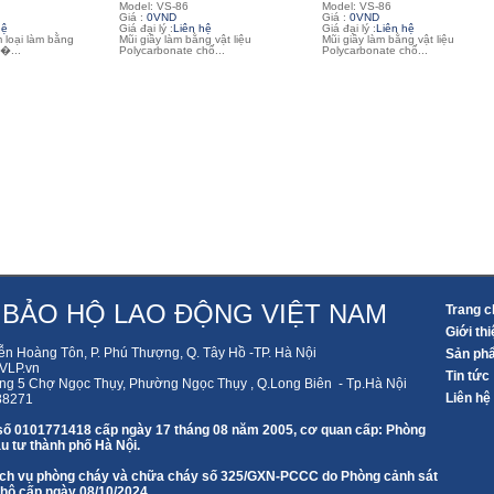
Model: VS-86
Model: VS-86
Giá :
0VND
Giá :
0VND
hệ
Giá đại lý :
Liên hệ
Giá đại lý :
Liên hệ
m loại làm bằng
Mũi giầy làm bằng vật liệu
Mũi giầy làm bằng vật liệu
�...
Polycarbonate chố...
Polycarbonate chố...
 BẢO HỘ LAO ĐỘNG VIỆT NAM
Trang c
Giới thi
ễn Hoàng Tôn, P. Phú Thượng, Q. Tây Hồ -TP. Hà Nội
Sản ph
LP.vn
Tin tức
ng 5 Chợ Ngọc Thụy, Phường Ngọc Thụy , Q.Long Biên - Tp.Hà Nội
Liên hệ
88271
số 0101771418 cấp ngày 17 tháng 08 năm 2005, cơ quan cấp: Phòng
u tư thành phố Hà Nội.
 dịch vụ phòng cháy và chữa cháy số 325/GXN-PCCC do Phòng cảnh sát
 hộ cấp ngày 08/10/2024