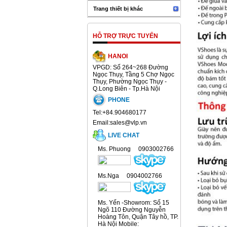
Trang thiết bị khác
HỖ TRỢ TRỰC TUYẾN
HANOI
VPGD: Số 264~268 Đường
Ngọc Thụy, Tầng 5 Chợ Ngọc
Thụy, Phường Ngọc Thụy -
Q.Long Biên - Tp.Hà Nội
PHONE
Tel:+84.904680177
Email:sales@vlp.vn
LIVE CHAT
Ms. Phuong 0903002766
Ms.Nga 0904002766
Ms. Yến -Showrom: Số 15
Ngõ 110 Đường Nguyễn
Hoàng Tôn, Quận Tây hồ, TP.
Hà Nội Mobile: