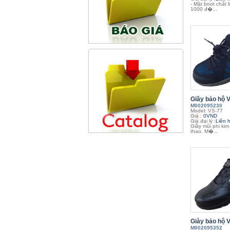
- Mặt boot chất l
1000 đ�...
Giầy bảo hộ 
M002095230
Model: VS-77
Giá :
0VND
Giá đại lý :
Liên 
Giầy mũi phi kim
thao. M�...
Giày bảo hộ 
M002095352