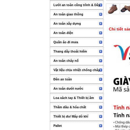
Lưới an toàn công trình & Dây
An toàn giao thông
An toàn xây dựng
Chi tiết s
An toàn điện
Quần áo đi mưa
Thang dây thoát hiểm
An toàn cháy nổ
Vật liệu chịu nhiệt chống cháy
Đèn an toàn
An toàn dưới nước
Loa xách tay & Thiết bị âm
thanh sự kiện
Thấm dầu & hóa chất
Thiết bị đo/ Máy dò khí
Pallet