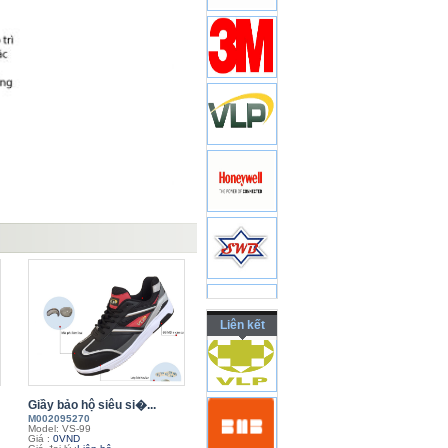
Liên kết
Giầy bảo hộ siêu si�...
M002095270
Model: VS-99
Giá :
0VND