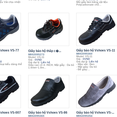
iệu Vải chịu nhiệt
Mũi giầy làm bằng vật liệu
Polycarbonate chố...
Vshoes VS-77
Giày bảo hộ Vshoes VS-11
Giầy bảo hộ thấp c�...
M002095360
M002095273
Model: VS-11
Model: VS-11
Giá :
0VND
Giá :
0VND
hệ
Giá đại lý :
Liên hệ
Giá đại lý :
Liên hệ
 loại kiểu dáng thể
- Màu sắc: Đen
Giầy cao cổ 4- INCH, Mặt giầy : Da bò
- Mặt giày: Da bò
1.6mm~1.8m...
- Đế giày:...
Vshoes VS-007
Giày bảo hộ Vshoes VS-86
Giày bảo hộ Vshoes VS-...
M002095365
M002095354