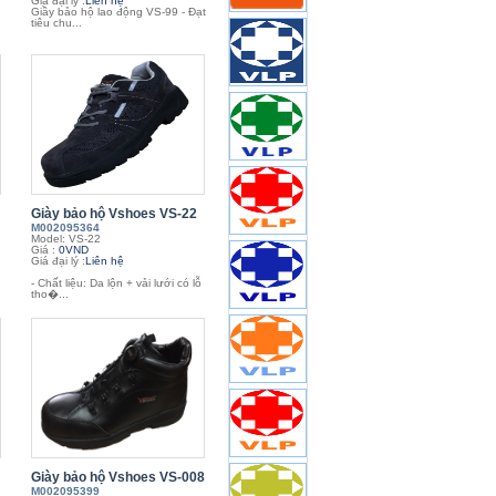
Giá đại lý :
Liên hệ
Giầy bảo hộ lao động VS-99 - Đạt
tiêu chu...
Giày bảo hộ Vshoes VS-22
M002095364
Model: VS-22
Giá :
0VND
Giá đại lý :
Liên hệ
- Chất liệu: Da lộn + vải lưới có lỗ
tho�...
Giày bảo hộ Vshoes VS-008
M002095399