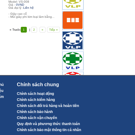
Model: VS-008
Giá :
0VND
Giá đại lý :
Liên hệ
- Giày cao cổ
- Mũi giày phi kim loại làm bằng...
« Trước
1
|
2
«
Tiếp »
Chính sách chung
hủ
ệu
Chính sách hoạt động
ẩm
Chính sách kiểm hàng
Chính sách đổi trả hàng và hoàn tiền
Chính sách bảo hành
Chính sách vận chuyển
Quy định và phương thức thanh toán
Chính sách bảo mật thông tin cá nhân