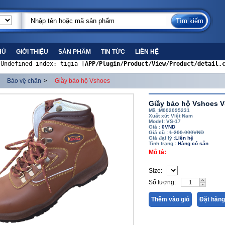
HỦ
GIỚI THIỆU
SẢN PHẨM
TIN TỨC
LIÊN HỆ
 Undefined index: tigia [
APP/Plugin/Product/View/Product/detail.
Bảo vệ chân
>
Giầy bảo hộ Vshoes
Giầy bảo hộ Vshoes V
Mã :M002095231
Xuất xứ: Việt Nam
Model: VS-17
Giá :
0VND
Giá cũ :
1.200.000VND
Giá đại lý :
Liên hệ
Tình trạng :
Hàng có sẵn
Mô tả:
Size:
Số lượng:
Thêm vào giỏ
Đặt hàng