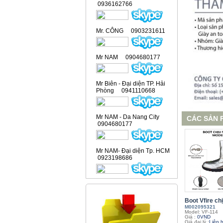
0936162766
Mr. CÔNG 0903231611
Mr NAM 0904680177
Mr Biên - Đại diện TP. Hải
Phòng 0941110668
Mr NAM - Da Nang City
CÁC SẢN 
0904680177
Mr NAM- Đại diện Tp. HCM
0923198686
Boot Vfire chị
M002095321
Model: VF-114
Giá :
0VND
Giá đại lý :
Liên 