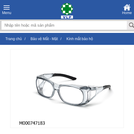
Menu
Home
Trang chủ
/
Bảo vệ Mắt - Mặt
/
Kính mắt bảo hộ