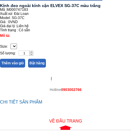
Kính đeo ngoài kính cận ELVEX SG-37C màu trắng
Mã :M000747183
Xuất xứ: Đài Loan
Model: SG-37C
Giá :
0VND
Giá đại lý :
Liên hệ
Tình trạng :
Có sẵn
Mô tả:
Size:
Số lượng:
Thêm vào giỏ
Đặt hàng
|
Hotline
0903002766
CHI TIẾT SẢN PHẨM
VỀ ĐẦU TRANG