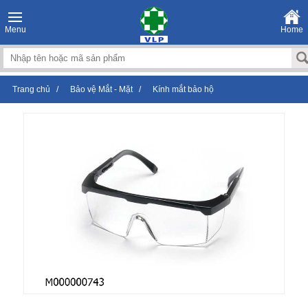
Menu
Home
Trang chủ
/
Bảo vệ Mắt - Mặt
/
Kính mắt bảo hộ