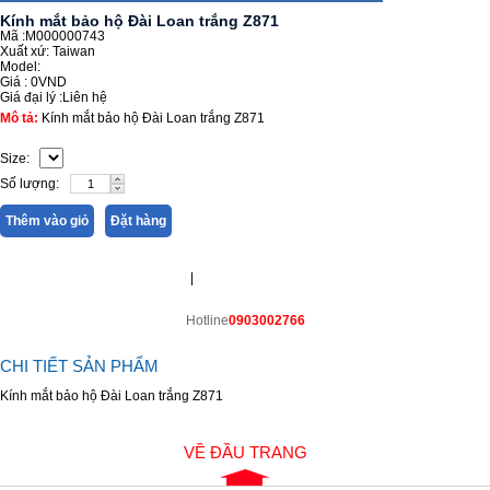
Kính mắt bảo hộ Đài Loan trắng Z871
Mã :M000000743
Xuất xứ: Taiwan
Model:
Giá :
0VND
Giá đại lý :
Liên hệ
Mô tả:
Kính mắt bảo hộ Đài Loan trắng Z871
Size:
Số lượng:
Thêm vào giỏ
Đặt hàng
|
Hotline
0903002766
CHI TIẾT SẢN PHẨM
Kính mắt bảo hộ Đài Loan trắng Z871
VỀ ĐẦU TRANG