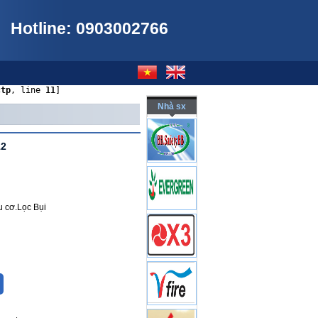
Hotline: 0903002766
ctp
, line 
11
]
Nhà sx
12
u cơ.Lọc Bụi