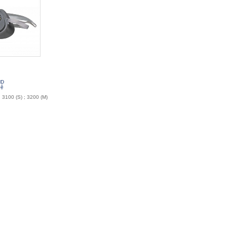
ND
hệ
 (S) ; 3200 (M)