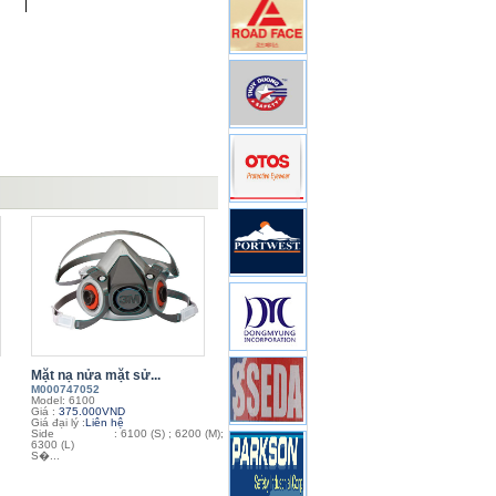
|
Mặt nạ nửa mặt sử...
M000747052
Model: 6100
Giá :
375.000VND
Giá đại lý :
Liên hệ
Side : 6100 (S) ; 6200 (M);
.
6300 (L)
S�...