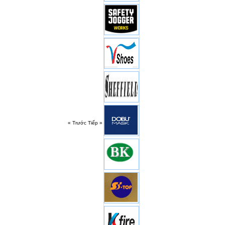
« Trước
Tiếp »