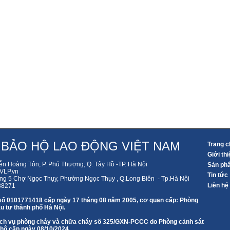
 BẢO HỘ LAO ĐỘNG VIỆT NAM
Trang c
Giới thi
ễn Hoàng Tôn, P. Phú Thượng, Q. Tây Hồ -TP. Hà Nội
Sản ph
LP.vn
Tin tức
ng 5 Chợ Ngọc Thụy, Phường Ngọc Thụy , Q.Long Biên - Tp.Hà Nội
Liên hệ
88271
số 0101771418 cấp ngày 17 tháng 08 năm 2005, cơ quan cấp: Phòng
u tư thành phố Hà Nội.
 dịch vụ phòng cháy và chữa cháy số 325/GXN-PCCC do Phòng cảnh sát
 hộ cấp ngày 08/10/2024