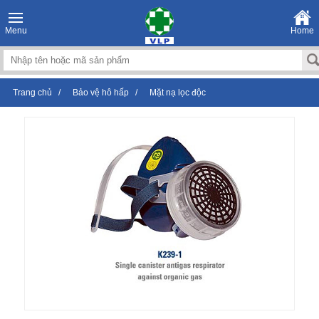
Menu
Home
Trang chủ
/
Bảo vệ hô hấp
/
Mặt nạ lọc độc