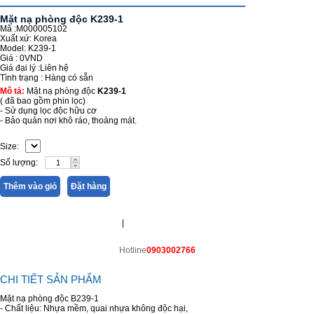
Mặt nạ phòng độc K239-1
Mã :M000005102
Xuất xứ: Korea
Model: K239-1
Giá :
0VND
Giá đại lý :
Liên hệ
Tình trạng :
Hàng có sẵn
Mô tả:
Mặt nạ phòng độc
K239-1
( đã bao gồm phin lọc)
- Sử dụng lọc độc hữu cơ
- Bảo quản nơi khô ráo, thoáng mát.
Size:
Số lượng:
Thêm vào giỏ
Đặt hàng
|
Hotline
0903002766
CHI TIẾT SẢN PHẨM
Mặt nạ phòng độc B239-1
- Chất liệu: Nhựa mềm, quai nhựa không độc hại,