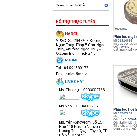
Trang thiết bị khác
HỖ TRỢ TRỰC TUYẾN
HANOI
Phin lọc mặt 
VPGD: Số 264~268 Đường
M001824093
Model: JG_JO2
Ngọc Thụy, Tầng 5 Chợ Ngọc
Giá :
0VND
Thụy, Phường Ngọc Thụy -
Giá đại lý :
Liên 
Q.Long Biên - Tp.Hà Nội
PHONE
Tel:+84.904680177
Email:sales@vlp.vn
LIVE CHAT
Ms. Phuong 0903002766
Ms.Nga 0904002766
Phin lọc hơi h
M000747054
Model:
Giá :
145.000V
Ms. Yến -Showrom: Số 15
Giá đại lý :
Liên 
Tiêu chuẩn NIO
Ngõ 110 Đường Nguyễn
Ứng dụng : Phòn
Hoàng Tôn, Quận Tây hồ, TP.
Hà Nội Mobile: