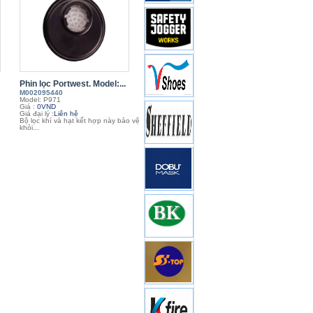
Phin lọc Portwest. Model:...
M002095440
Model: P971
Giá :
0VND
Giá đại lý :
Liên hệ
Bộ lọc khí và hạt kết hợp này bảo vệ
khỏi...