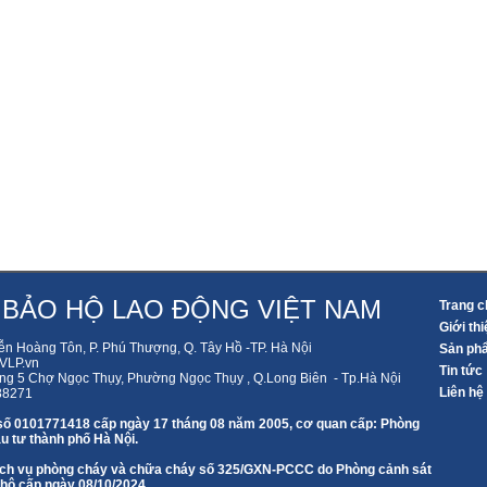
 BẢO HỘ LAO ĐỘNG VIỆT NAM
Trang c
Giới thi
ễn Hoàng Tôn, P. Phú Thượng, Q. Tây Hồ -TP. Hà Nội
Sản ph
LP.vn
Tin tức
ng 5 Chợ Ngọc Thụy, Phường Ngọc Thụy , Q.Long Biên - Tp.Hà Nội
Liên hệ
88271
số 0101771418 cấp ngày 17 tháng 08 năm 2005, cơ quan cấp: Phòng
u tư thành phố Hà Nội.
 dịch vụ phòng cháy và chữa cháy số 325/GXN-PCCC do Phòng cảnh sát
 hộ cấp ngày 08/10/2024