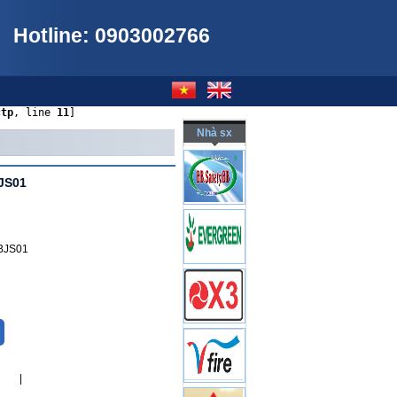
Hotline: 0903002766
ctp
, line 
11
]
Nhà sx
BJS01
 BJS01
|