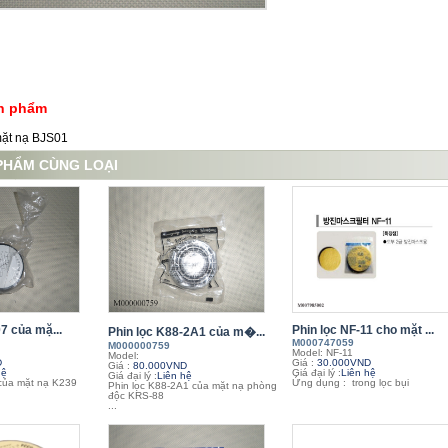
ản phẩm
mặt nạ BJS01
PHẨM CÙNG LOẠI
7 của mặ...
Phin lọc NF-11 cho mặt ...
Phin lọc K88-2A1 của m�...
M000747059
M000000759
Model: NF-11
Model:
D
Giá :
30.000VND
Giá :
80.000VND
hệ
Giá đại lý :
Liên hệ
Giá đại lý :
Liên hệ
của mặt nạ K239
Ứng dụng : trong lọc bụi
Phin lọc K88-2A1 của mặt nạ phòng
độc KRS-88
...