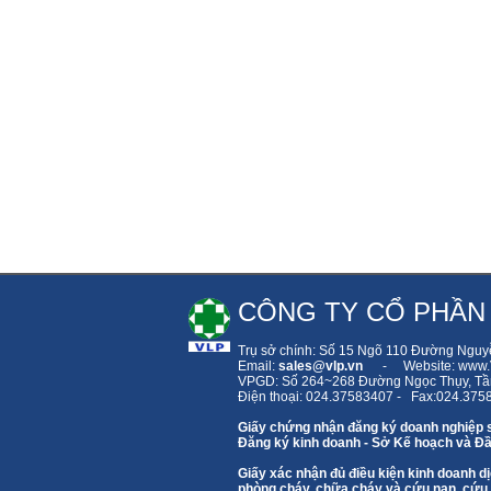
CÔNG TY CỔ PHẦN
Trụ sở chính: Số 15 Ngõ 110 Đường Nguy
Email:
sales
@vlp.vn
- Website: www.V
VPGD: Số 264~268 Đường Ngọc Thụy,
Tầ
Điện thoại: 024.37583407 - Fax:024.375
Giấy chứng nhận đăng ký doanh nghiệp 
Đăng ký kinh doanh - Sở Kế hoạch và Đầ
Giấy xác nhận đủ điều kiện kinh doanh
phòng cháy, chữa cháy và cứu nạn, cứu