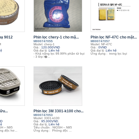
nạ 9012
Phin lọc chery-1 cho mặ...
Phin lọc NF-47C cho mặt...
M000747055
M000747057
M
Model: chery-1
Model: NF-47C
Giá :
120.000VND
Giá :
0VND
hệ
Giá đại lý :
Liên hệ
Giá đại lý :
Liên hệ
- Khả năng lọc 99.99% phân tử bụi
Ứng dụng : trong lọc bụi
- 3 lớp l�...
ữu...
Phin lọc 3M 3301-k100 cho...
M000747053
Model: 3301-k100
ND
Giá :
95.000VND
hệ
Giá đại lý :
Liên hệ
SH – N95
Tiêu chuẩn : NIOSH – N95
g độc hơ...
Ứng dụng : Phòng độc ...