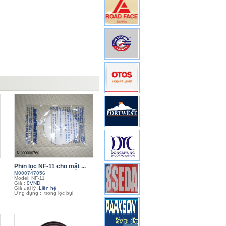
Phin lọc NF-11 cho mặt ...
M000747056
Model: NF-11
Giá :
0VND
Giá đại lý :
Liên hệ
Ứng dụng : trong lọc bụi