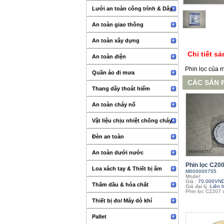
Lưới an toàn công trình & Dây
An toàn giao thông
An toàn xây dựng
Chi tiết s
An toàn điện
Phin lọc của 
Quần áo đi mưa
CÁC SẢN 
Thang dây thoát hiểm
An toàn cháy nổ
Vật liệu chịu nhiệt chống cháy
Đèn an toàn
An toàn dưới nước
Phin lọc C200
Loa xách tay & Thiết bị âm
M000000755
Model:
Giá :
70.000VN
thanh sự kiện
Thấm dầu & hóa chất
Giá đại lý :
Liên 
Phin lọc C2207 
Thiết bị đo/ Máy dò khí
Pallet