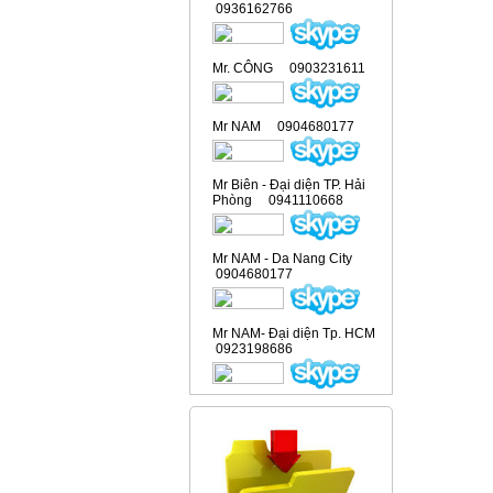
0936162766
Mr. CÔNG 0903231611
Mr NAM 0904680177
Mr Biên - Đại diện TP. Hải
Phòng 0941110668
Mr NAM - Da Nang City
0904680177
Mr NAM- Đại diện Tp. HCM
0923198686