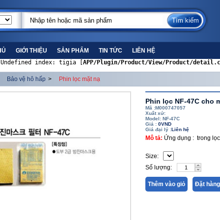
HỦ
GIỚI THIỆU
SẢN PHẨM
TIN TỨC
LIÊN HỆ
 Undefined index: tigia [
APP/Plugin/Product/View/Product/detail.
Bảo vệ hô hấp
>
Phin lọc mặt nạ
Phin lọc NF-47C cho 
Mã :M000747057
Xuất xứ:
Model: NF-47C
Giá :
0VND
Giá đại lý :
Liên hệ
Mô tả:
Ứng dụng : trong lọc
Size:
Số lượng:
Thêm vào giỏ
Đặt hàng