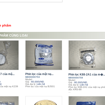
ản phẩm
PHẨM CÙNG LOẠI
7 của mặ...
Phin lọc của mặt nạ...
Phin lọc K88-2A1 của m�..
M000000753
M000000759
Model:
Model:
D
Giá :
60.000VND
Giá :
80.000VND
hệ
Giá đại lý :
Liên hệ
Giá đại lý :
Liên hệ
của mặt nạ K239
Phin lọc của mặt nạ BJS01
Phin lọc K88-2A1 của mặt nạ ph
độc KRS-88
...