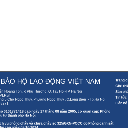
 BẢO HỘ LAO ĐỘNG VIỆT NAM
Trang c
Giới thi
ễn Hoàng Tôn, P. Phú Thượng, Q. Tây Hồ -TP. Hà Nội
Sản ph
LP.vn
Tin tức
ng 5 Chợ Ngọc Thụy, Phường Ngọc Thụy , Q.Long Biên - Tp.Hà Nội
Liên hệ
88271
số 0101771418 cấp ngày 17 tháng 08 năm 2005, cơ quan cấp: Phòng
u tư thành phố Hà Nội.
 dịch vụ phòng cháy và chữa cháy số 325/GXN-PCCC do Phòng cảnh sát
 hộ cấp ngày 08/10/2024