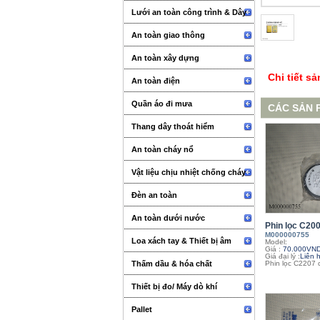
Lưới an toàn công trình & Dây
An toàn giao thông
An toàn xây dựng
Chi tiết s
An toàn điện
Quần áo đi mưa
CÁC SẢN 
Thang dây thoát hiểm
An toàn cháy nổ
Vật liệu chịu nhiệt chống cháy
Đèn an toàn
An toàn dưới nước
Phin lọc C200
M000000755
Loa xách tay & Thiết bị âm
Model:
Giá :
70.000VN
Giá đại lý :
Liên 
thanh sự kiện
Thấm dầu & hóa chất
Phin lọc C2207 
Thiết bị đo/ Máy dò khí
Pallet