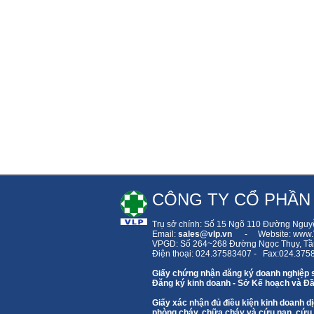
CÔNG TY CỔ PHẦN
Trụ sở chính: Số 15 Ngõ 110 Đường Nguy
Email:
sales
@vlp.vn
- Website: www.V
VPGD: Số 264~268 Đường Ngọc Thụy,
Tầ
Điện thoại: 024.37583407 - Fax:024.375
Giấy chứng nhận đăng ký doanh nghiệp 
Đăng ký kinh doanh - Sở Kế hoạch và Đầ
Giấy xác nhận đủ điều kiện kinh doanh
phòng cháy, chữa cháy và cứu nạn, cứu