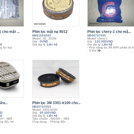
 cho mặt ...
Phin lọc mặt nạ 9012
Phin lọc chery-1 cho mặ...
M001824093
M000747055
Model: JG_JO2M
Model: chery-1
Giá :
0VND
Giá :
120.000VND
hệ
Giá đại lý :
Liên hệ
Giá đại lý :
Liên hệ
g lọc bụi
- Khả năng lọc 99.99% phân tử b
- 3 lớp l�...
ữu...
Phin lọc 3M 3301-k100 cho...
M000747053
Model: 3301-k100
ND
Giá :
95.000VND
hệ
Giá đại lý :
Liên hệ
SH – N95
Tiêu chuẩn : NIOSH – N95
g độc hơ...
Ứng dụng : Phòng độc ...