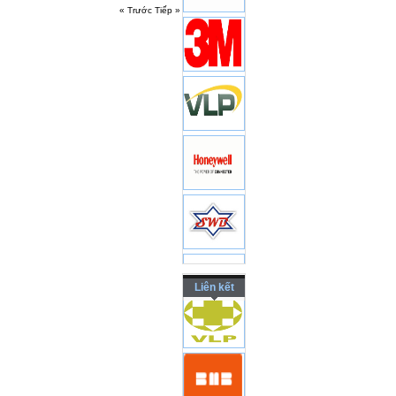
« Trước
Tiếp »
Liên kết