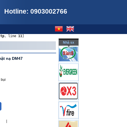
Hotline: 0903002766
ctp
, line 
11
]
Nhà sx
mặt nạ DM47
 bụi
|