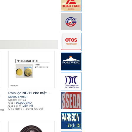
Phin lọc NF-11 cho mặt ...
.
M000747059
Model: NF-11
Giá :
30.000VND
Giá đại lý :
Liên hệ
Ứng dụng : trong lọc bụi
òng