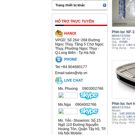
Trang thiết bị khác
HỖ TRỢ TRỰC TUYẾN
Phin lọc NF-11
HANOI
M000747056
Model: NF-11
VPGD: Số 264~268 Đường
Giá :
0VND
Ngọc Thụy, Tầng 5 Chợ Ngọc
Giá đại lý :
Liên 
Ứng dụng : tron
Thụy, Phường Ngọc Thụy -
Q.Long Biên - Tp.Hà Nội
PHONE
Tel:+84.904680177
Email:sales@vlp.vn
LIVE CHAT
Ms. Phuong 0903002766
Phin lọc hơi h
Ms.Nga 0904002766
M000747054
Model:
Giá :
145.000V
Giá đại lý :
Liên 
Tiêu chuẩn NIO
Ms. Yến -Showrom: Số 15
Ứng dụng : Phòn
Ngõ 110 Đường Nguyễn
Hoàng Tôn, Quận Tây hồ, TP.
Hà Nội Mobile: