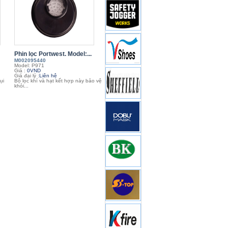
Phin lọc Portwest. Model:...
M002095440
Model: P971
Giá :
0VND
Giá đại lý :
Liên hệ
ụi
Bộ lọc khí và hạt kết hợp này bảo vệ
khỏi...