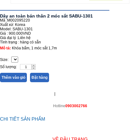
Dây an toàn bán thân 2 móc sắt SABU-1301
Mã :M002095220
Xuất xứ: Korea
Model: SABU-1301
Giá :
900.000VND
Giá đại lý :
Liên hệ
Tình trạng :
hàng có sẵn
Mô tả:
Khóa bấm, 1 móc sắt 1,7m
Size:
Số lượng:
Thêm vào giỏ
Đặt hàng
|
Hotline
0903002766
CHI TIẾT SẢN PHẨM
VỀ ĐẦU TRANG