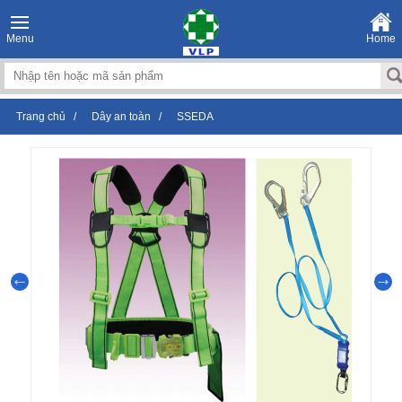
Menu
Home
Trang chủ
/
Dây an toàn
/
SSEDA