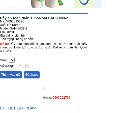
Dây an toàn thân 1 móc sắt SAH-1409-2
Mã :M002095226
Xuất xứ: Korea
Model: SAH-1409-2
Giá :
0VND
Giá đại lý :
Liên hệ
Tình trạng :
hàng có sẵn
Mô tả:
Dây toàn toàn thân có đai bụng, đai ngực 1 móc sắt , dây
chống sock dài 1,7m, có túi đượng đồ. Đạt tiêu chuẩn Hàn Quốc
& TCVN
Size:
Số lượng:
Thêm vào giỏ
Đặt hàng
|
Hotline
0903002766
CHI TIẾT SẢN PHẨM