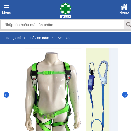
Menu
Home
Trang chủ
/
Dây an toàn
/
SSEDA