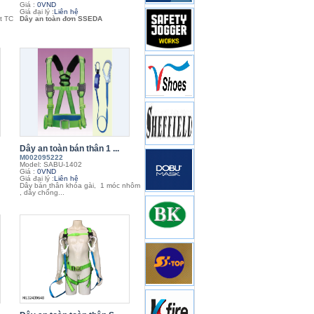
Giá :
0VND
Giá đại lý :
Liên hệ
t TC
Dây an toàn đơn SSEDA
Dây an toàn bán thân 1 ...
M002095222
Model: SABU-1402
Giá :
0VND
Giá đại lý :
Liên hệ
Dây bán thân khóa gài, 1 móc nhôm
, dây chống...