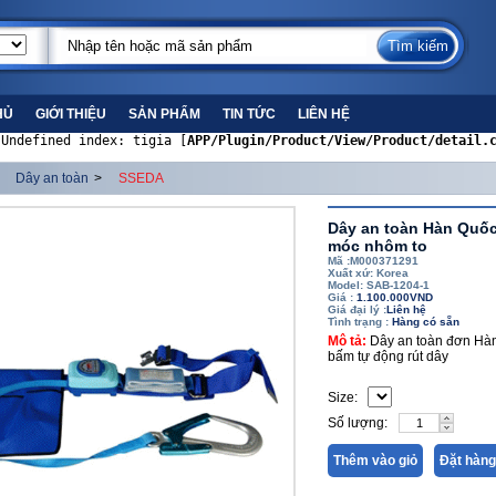
HỦ
GIỚI THIỆU
SẢN PHẨM
TIN TỨC
LIÊN HỆ
 Undefined index: tigia [
APP/Plugin/Product/View/Product/detail.
Dây an toàn
>
SSEDA
Dây an toàn Hàn Quố
móc nhôm to
Mã :M000371291
Xuất xứ: Korea
Model: SAB-1204-1
Giá :
1.100.000VND
Giá đại lý :
Liên hệ
Tình trạng :
Hàng có sẵn
Mô tả:
Dây an toàn đơn Hà
bấm tự động rút dây
Size:
Số lượng:
Thêm vào giỏ
Đặt hàng