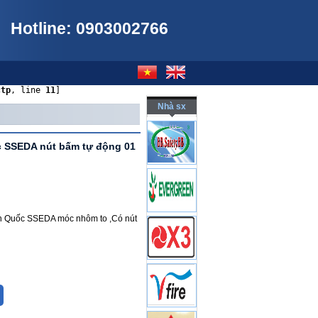
Hotline: 0903002766
ctp
, line 
11
]
Nhà sx
c SSEDA nút bấm tự động 01
n Quốc SSEDA móc nhôm to ,Có nút