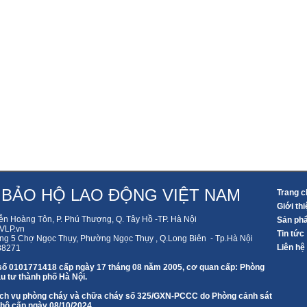
 BẢO HỘ LAO ĐỘNG VIỆT NAM
Trang c
Giới thi
ễn Hoàng Tôn, P. Phú Thượng, Q. Tây Hồ -TP. Hà Nội
Sản ph
LP.vn
Tin tức
ng 5 Chợ Ngọc Thụy, Phường Ngọc Thụy , Q.Long Biên - Tp.Hà Nội
Liên hệ
88271
số 0101771418 cấp ngày 17 tháng 08 năm 2005, cơ quan cấp: Phòng
u tư thành phố Hà Nội.
 dịch vụ phòng cháy và chữa cháy số 325/GXN-PCCC do Phòng cảnh sát
 hộ cấp ngày 08/10/2024