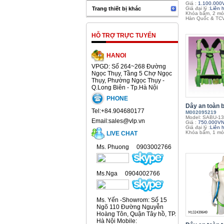
Giá :
1.100.000
Trang thiết bị khác
Giá đại lý :
Liên 
Khóa bấm, 2 mó
Hàn Quốc & TC
HỖ TRỢ TRỰC TUYẾN
HANOI
VPGD: Số 264~268 Đường
Ngọc Thụy, Tầng 5 Chợ Ngọc
Thụy, Phường Ngọc Thụy -
Q.Long Biên - Tp.Hà Nội
PHONE
Dây an toàn bá
Tel:+84.904680177
M002095219
Model: SABU-1
Email:sales@vlp.vn
Giá :
750.000V
Giá đại lý :
Liên 
Khóa bấm, 1 mó
LIVE CHAT
Ms. Phuong 0903002766
Ms.Nga 0904002766
Ms. Yến -Showrom: Số 15
Ngõ 110 Đường Nguyễn
Hoàng Tôn, Quận Tây hồ, TP.
Hà Nội Mobile: