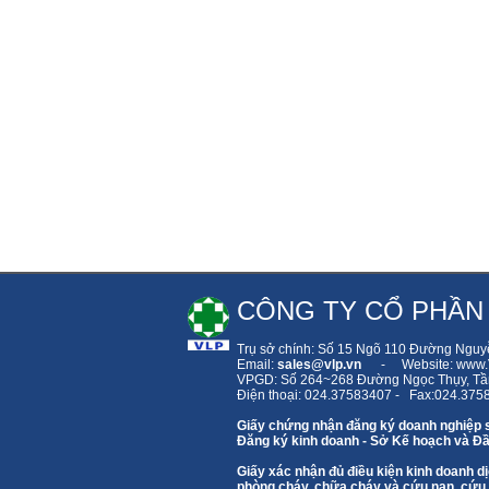
CÔNG TY CỔ PHẦN
Trụ sở chính: Số 15 Ngõ 110 Đường Nguy
Email:
sales
@vlp.vn
- Website: www.V
VPGD: Số 264~268 Đường Ngọc Thụy,
Tầ
Điện thoại: 024.37583407 - Fax:024.375
Giấy chứng nhận đăng ký doanh nghiệp 
Đăng ký kinh doanh - Sở Kế hoạch và Đầ
Giấy xác nhận đủ điều kiện kinh doanh
phòng cháy, chữa cháy và cứu nạn, cứu