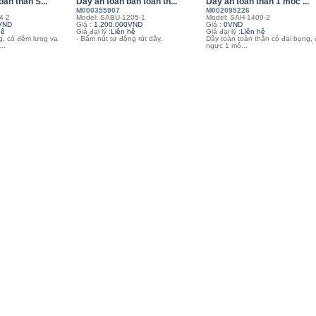
oàn thân S...
Dây an toàn bán toàn th...
Dây an toàn thân 1 móc ...
M000355907
M002095226
4-2
Model: SABU-1205-1
Model: SAH-1409-2
VND
Giá :
1.200.000VND
Giá :
0VND
hệ
Giá đại lý :
Liên hệ
Giá đại lý :
Liên hệ
g, có đệm lưng va
- Bấm nút tự động rút dây.
Dây toàn toàn thân có đai bụng, 
..
ngực 1 mó...