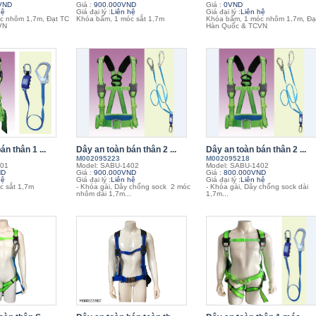
VND
Giá :
900.000VND
Giá :
0VND
hệ
Giá đại lý :
Liên hệ
Giá đại lý :
Liên hệ
c nhôm 1,7m, Đạt TC
Khóa bấm, 1 móc sắt 1,7m
Khóa bấm, 1 móc nhôm 1,7m, Đạ
VN
Hàn Quốc & TCVN
n thân 1 ...
Dây an toàn bán thân 2 ...
Dây an toàn bán thân 2 ...
M002095223
M002095218
301
Model: SABU-1402
Model: SABU-1402
ND
Giá :
900.000VND
Giá :
800.000VND
hệ
Giá đại lý :
Liên hệ
Giá đại lý :
Liên hệ
c sắt 1,7m
- Khóa gài, Dây chống sock 2 móc
- Khóa gài, Dây chống sock dài
nhôm dài 1,7m...
1,7m...