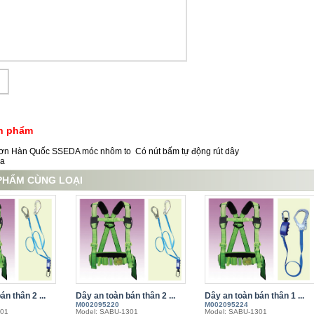
ản phẩm
đơn Hàn Quốc SSEDA móc nhôm to Có nút bấm tự động rút dây
ea
PHẨM CÙNG LOẠI
n thân 2 ...
Dây an toàn bán thân 2 ...
Dây an toàn bán thân 1 ...
M002095220
M002095224
301
Model: SABU-1301
Model: SABU-1301