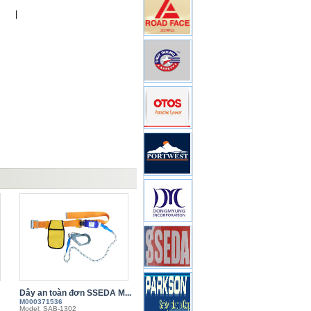
|
Dây an toàn đơn SSEDA M...
M000371536
Model: SAB-1302