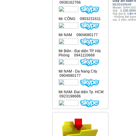
Dây an toàn t
0936162766
M132439649
Model: SAH-102
Giá :
1.100.000
Giá đại lý :
Liên 
- Không đai bụn
Mr. CÔNG 0903231611
vai, 2 móc nhôm.
Mr NAM 0904680177
Mr Biên - Đại diện TP. Hải
Phòng 0941110668
Mr NAM - Da Nang City
0904680177
Mr NAM- Đại diện Tp. HCM
0923198686