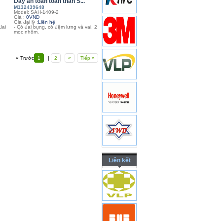
Dây an toàn toàn thân S...
M132439648
Model: SAH-1409-2
Giá :
0VND
Giá đại lý :
Liên hệ
đai
- Có đai bụng, có đệm lưng và vai, 2
móc nhôm.
« Trước
1
|
2
«
Tiếp »
Liên kết