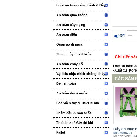
Lưới an toàn công trình & Dây
An toàn giao thông
An toàn xây dựng
An toàn điện
Quần áo đi mưa
Thang dây thoát hiểm
Chi tiết s
An toàn cháy nổ
Dây an toàn 
-Xuất xứ: Kor
Vật liệu chịu nhiệt chống cháy
CÁC SẢN 
Đèn an toàn
An toàn dưới nước
Loa xách tay & Thiết bị âm
thanh sự kiện
Thấm dầu & hóa chất
Thiết bị đo/ Máy dò khí
Dây an toàn bá
Pallet
M002095221
Model: SABU-1